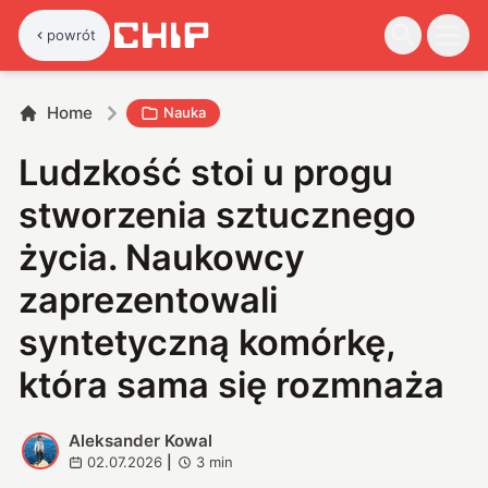
powrót
Home
Nauka
Ludzkość stoi u progu
stworzenia sztucznego
życia. Naukowcy
zaprezentowali
syntetyczną komórkę,
która sama się rozmnaża
Aleksander Kowal
A
02.07.2026
|
3
min