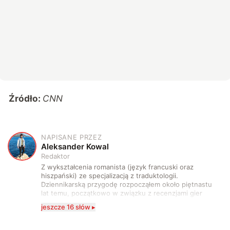
Źródło:
CNN
NAPISANE PRZEZ
A
Aleksander Kowal
Redaktor
Z wykształcenia romanista (język francuski oraz
hiszpański) ze specjalizacją z traduktologii.
Dziennikarską przygodę rozpocząłem około piętnastu
lat temu, początkowo w związku z recenzjami gier
komputerowych i filmów. Obecnie publikuję
jeszcze 16 słów ▸
zdecydowanie częściej na tematy związane z nauką
oraz technologią. W wolnym czasie uwielbiam
podróżować, śledzić kinowe i książkowe nowości, a