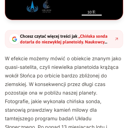
Chcesz czytać więcej treści jak
„
Chińska sonda
dotarła do niezwykłej planetoidy. Naukowcy
chcą teraz sprawdzić jedną z najbardziej
szalonych hipotez
"
?
W efekcie możemy mówić o obiekcie znanym jako
quasi-satelita, czyli niewielka planetoida krążąca
wokół Słońca po orbicie bardzo zbliżonej do
ziemskiej.
W konsekwencji przez długi czas
pozostaje ona w pobliżu naszej planety.
Fotografie, jakie wykonała chińska sonda,
stanowią prawdziwy kamień milowy dla
tamtejszego programu badań Układu
Słonecznego. Po ponad 13 miesiącach lotu i