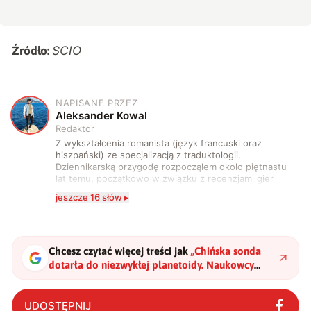
SCIO
Źródło:
NAPISANE PRZEZ
A
Aleksander Kowal
Redaktor
Z wykształcenia romanista (język francuski oraz
hiszpański) ze specjalizacją z traduktologii.
Dziennikarską przygodę rozpocząłem około piętnastu
lat temu, początkowo w związku z recenzjami gier
komputerowych i filmów. Obecnie publikuję
jeszcze 16 słów ▸
zdecydowanie częściej na tematy związane z nauką
oraz technologią. W wolnym czasie uwielbiam
podróżować, śledzić kinowe i książkowe nowości, a
także uprawiać oraz oglądać sport.
Chcesz czytać więcej treści jak
„
Chińska sonda
dotarła do niezwykłej planetoidy. Naukowcy
chcą teraz sprawdzić jedną z najbardziej
szalonych hipotez
"
?
UDOSTĘPNIJ