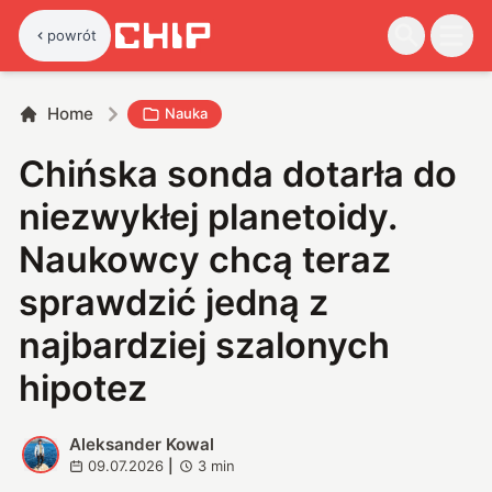
powrót
Home
Nauka
Chińska sonda dotarła do
niezwykłej planetoidy.
Naukowcy chcą teraz
sprawdzić jedną z
najbardziej szalonych
hipotez
Aleksander Kowal
A
09.07.2026
|
3
min