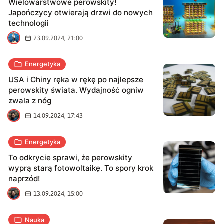
Wielowarstwowe perowskity!
Japończycy otwierają drzwi do nowych
technologii
A
23.09.2024, 21:00
Energetyka
USA i Chiny ręka w rękę po najlepsze
perowskity świata. Wydajność ogniw
zwala z nóg
J
14.09.2024, 17:43
Energetyka
To odkrycie sprawi, że perowskity
wyprą starą fotowoltaikę. To spory krok
naprzód!
J
13.09.2024, 15:00
Nauka