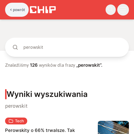
powrót
126
„
perowskit
”.
Znaleźliśmy
wyników dla frazy
Wyniki wyszukiwania
perowskit
Tech
Perowskity o 66% trwalsze. Tak