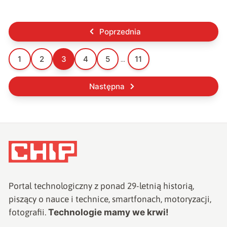
Poprzednia
1
2
3
4
5
11
...
Następna
Portal technologiczny z ponad
29
-letnią historią,
piszący o nauce i technice, smartfonach, motoryzacji,
Technologie mamy we krwi!
fotografii.