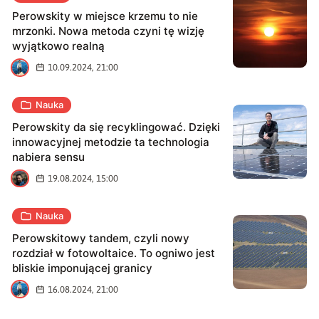
Perowskity w miejsce krzemu to nie
mrzonki. Nowa metoda czyni tę wizję
wyjątkowo realną
A
10.09.2024, 21:00
Nauka
Perowskity da się recyklingować. Dzięki
innowacyjnej metodzie ta technologia
nabiera sensu
J
19.08.2024, 15:00
Nauka
Perowskitowy tandem, czyli nowy
rozdział w fotowoltaice. To ogniwo jest
bliskie imponującej granicy
A
16.08.2024, 21:00