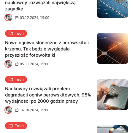
naukowcy rozwiązali największą
zagadkę
M
03.12.2024, 15:00
Tech
Nowe ogniwa słoneczne z perowskitu i
krzemu. Tak będzie wyglądała
przyszłość fotowoltaiki
M
05.11.2024, 15:00
Tech
Naukowcy rozwiązali problem
degradacji ogniw perowskitowych, 95%
wydajności po 2000 godzin pracy
M
16.10.2024, 15:00
Tech