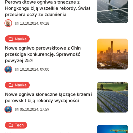
Perowskitowe ogniwa słoneczne z
Hongkongu biją wszelkie rekordy. Świat
przeciera oczy ze zdumienia
M
13.10.2024, 09:28
Nauka
Nowe ogniwo perowskitowe z Chin
prześciga konkurencję. Sprawność
powyżej 25%
A
10.10.2024, 09:00
Nauka
Nowe ogniwa słoneczne łączące krzem i
perowskit biją rekordy wydajności
A
05.10.2024, 17:59
Tech