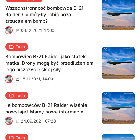
Wszechstronność bombowca B-21
Raider. Co mógłby robić poza
zrzucaniem bomb?
M
06.12.2021, 17:00
Tech
Bombowiec B-21 Raider jako statek
matka. Drony mogą być przedłużeniem
jego niszczycielskiej siły
M
18.11.2021, 14:00
Tech
Ile bombowców B-21 Raider właśnie
powstaje? Mamy nowe informacje
M
24.09.2021, 07:28
Tech