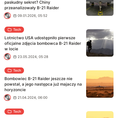
paskudny sekret? Chiny
przeanalizowały B-21 Raider
M
09.01.2026, 05:52
Tech
Lotnictwo USA udostępniło pierwsze
oficjalne zdjęcia bombowca B-21 Raider
w locie
M
23.05.2024, 05:28
Tech
Bombowiec B-21 Raider jeszcze nie
powstał, a jego następca już majaczy na
horyzoncie
M
21.04.2024, 06:00
Tech