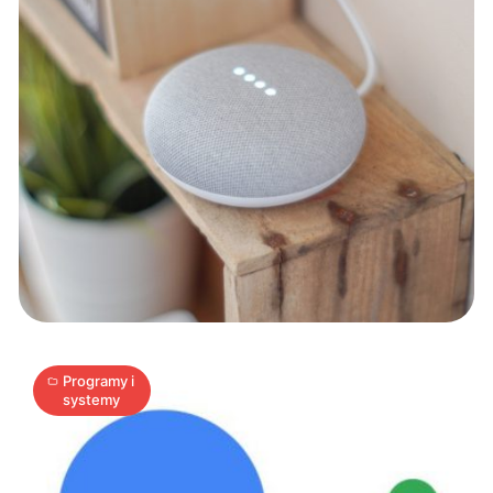
Asystent
Google
umożliwia
tłumaczenie
rozmów
2
na
A
14.12.2019
|
min
żywo
Programy i
systemy