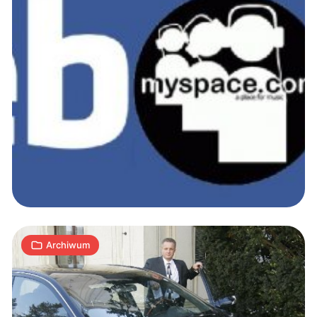
Cyberkryminalni:
Wielki
przekręt
byłego
posła
12
A
25.11.2009
|
min
Archiwum