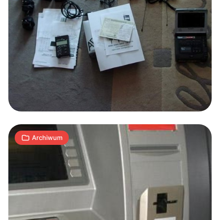
Cyberkryminalni:
Skimming
po
polsku
12
A
23.09.2009
|
min
Archiwum