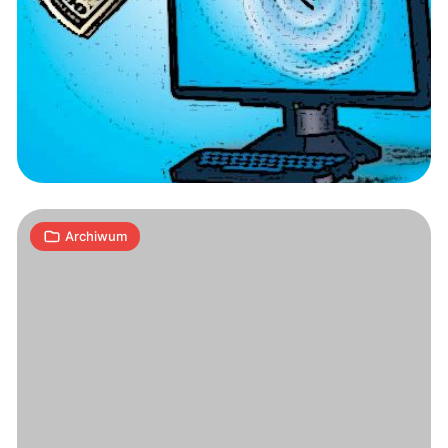
Nowy
sezon
Cyberkryminalnych!
1
A
18.08.2009
|
min
Archiwum