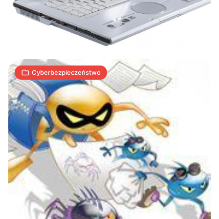
zna
granic
4
A
13.01.2009
|
min
Cyberbezpieczeństwo