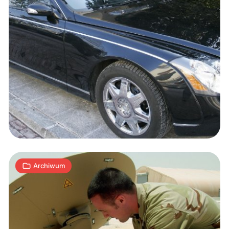
Punkt
zapalny:
Elektroniczna
wojna
w
4
Internecie
A
13.11.2009
|
min
Archiwum