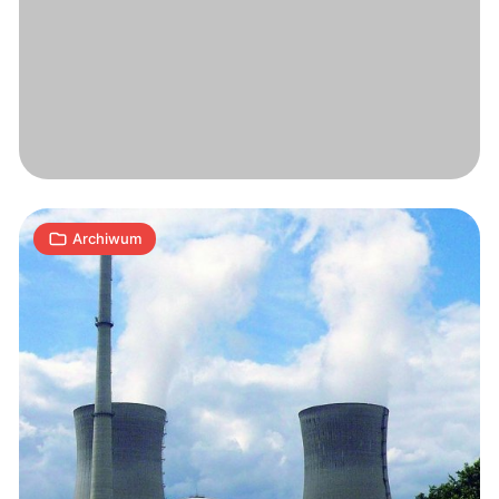
Najgroźniejsi
hakerzy
atakują
4
A
23.07.2009
|
min
Archiwum
Prześladowanie