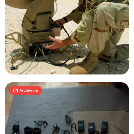
Cyberkryminalni:
Skimming
Reaktywacja
14
A
14.10.2009
|
min
Archiwum