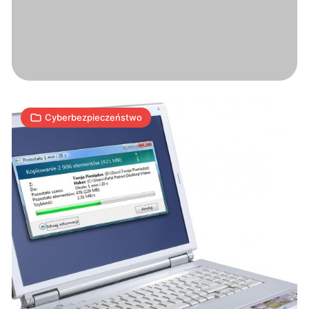
nowe
zagrożenia
11
A
13.01.2009
|
min
Cyberbezpieczeństwo
Pomysłowość
cyberprzestępców
nie