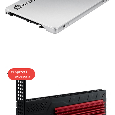
Dysk
SSD
dla
prawdziwych
entuzjastów
1
A
29.01.2015
|
min
Sprzęt i
akcesoria