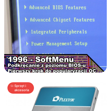
Plextor
M6V
ma
przyspieszyć
twój
2
komputer
A
22.07.2015
|
min
Sprzęt i
akcesoria