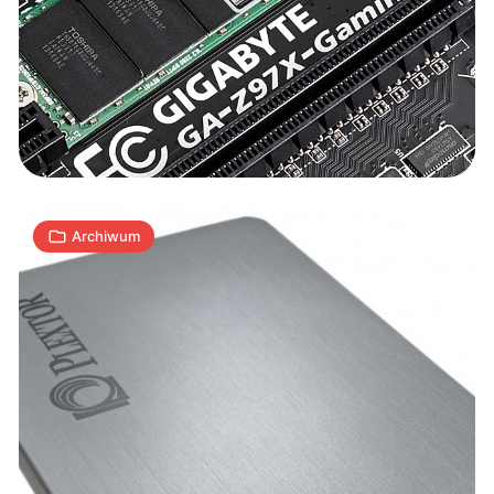
M3
Pro
PX-
256M3P
6
256
A
17.04.2012
|
min
GB
Archiwum
Plextor