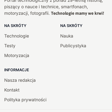
Portal technologiczny z ponad
29
-letnią historią,
piszący o nauce i technice, smartfonach,
motoryzacji, fotografii.
Technologie mamy we krwi!
NA SKRÓTY
NA SKRÓTY
Technologie
Nauka
Testy
Publicystyka
Motoryzacja
INFORMACJE
Nasza redakcja
Kontakt
Polityka prywatności