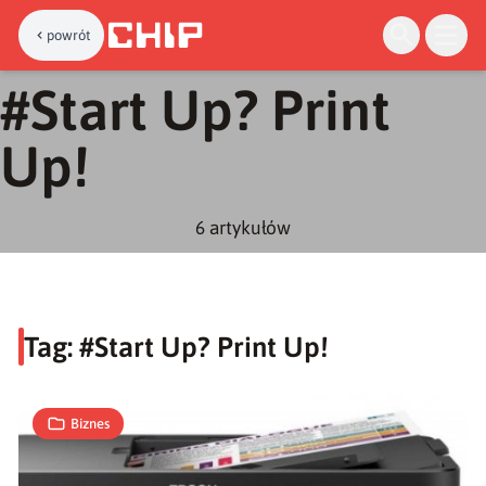
powrót
#
Start Up? Print
Up!
Start
Up?
6
artykułów
Print
Up!
Końcowe
6
Tag: #
Start Up? Print Up!
wrażenia
M
22.11.2019
|
min
użytkowników
Biznes