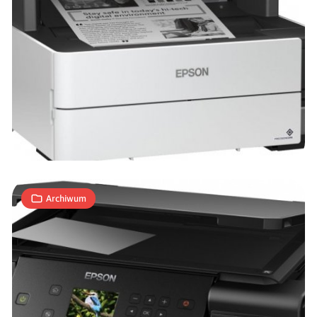
Masz
startup?
Dostaniesz
drukarkę
[AKTUALIZACJA]
2
K
02.08.2019
|
min
Archiwum