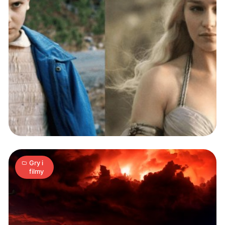
Powstaje
trzeci
sezon
Stranger
Things
1
S
|
02.12.2017
min
Gry i
filmy