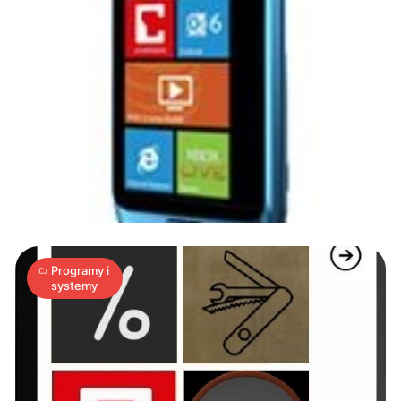
Windows
Phone
7:
Najlepsze
aplikacje
4
tygodnia
K
05.02.2011
|
min
#2
Programy i
systemy