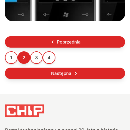
Poprzednia
1
2
3
4
Następna