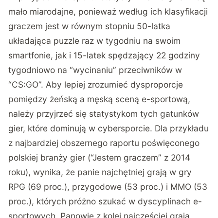
mało miarodajne, ponieważ według ich klasyfikacji
graczem jest w równym stopniu 50-latka
układająca puzzle raz w tygodniu na swoim
smartfonie, jak i 15-latek spędzający 22 godziny
tygodniowo na “wycinaniu” przeciwników w
“CS:GO”. Aby lepiej zrozumieć dysproporcje
pomiędzy żeńską a męską sceną e-sportową,
należy przyjrzeć się statystykom tych gatunków
gier, które dominują w cybersporcie. Dla przykładu
z najbardziej obszernego raportu poświęconego
polskiej branży gier (“Jestem graczem” z 2014
roku), wynika, że panie najchętniej grają w gry
RPG (69 proc.), przygodowe (53 proc.) i MMO (53
proc.), których próżno szukać w dyscyplinach e-
sportowych. Panowie z kolei najczęściej grają