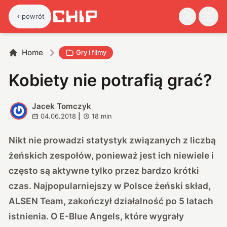
powrót
Home
Gry i filmy
Kobiety nie potrafią grać?
Jacek Tomczyk
J
04.06.2018
|
18
min
Nikt nie prowadzi statystyk związanych z liczbą
żeńskich zespołów, ponieważ jest ich niewiele i
często są aktywne tylko przez bardzo krótki
czas. Najpopularniejszy w Polsce żeński skład,
ALSEN Team, zakończył działalność po 5 latach
istnienia. O E-Blue Angels, które wygrały