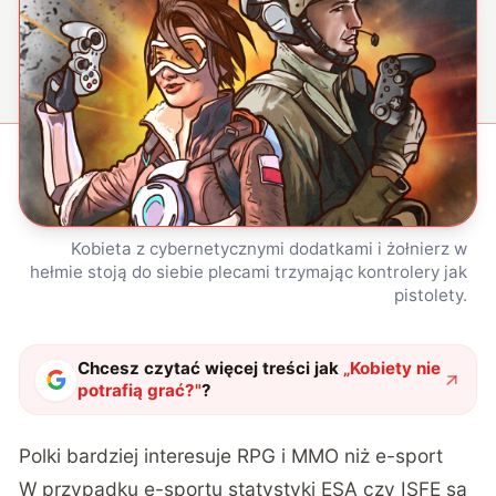
Kobieta z cybernetycznymi dodatkami i żołnierz w
hełmie stoją do siebie plecami trzymając kontrolery jak
pistolety.
Chcesz czytać więcej treści jak
„
Kobiety nie
potrafią grać?
"
?
Polki bardziej interesuje RPG i MMO niż e-sport
W przypadku e-sportu statystyki
ESA
czy
ISFE
są