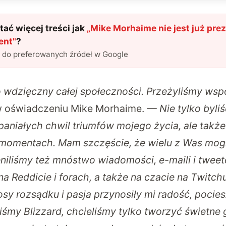
ać więcej treści jak
„
Mike Morhaime nie jest już pre
ent
"
?
l do preferowanych źródeł w Google
wdzięczny całej społeczności. Przeżyliśmy wsp
w oświadczeniu Mike Morhaime.
— Nie tylko byli
aniałych chwil triumfów mojego życia, ale takż
h momentach. Mam szczęście, że wielu z Was mo
niliśmy też mnóstwo wiadomości, e-maili i twee
a Reddicie i forach, a także na czacie na Twitch
osy rozsądku i pasja przynosiły mi radość, pociesz
iśmy Blizzard, chcieliśmy tylko tworzyć świetne 