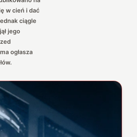
ię w cień i dać
jednak ciągle
ął jego
rzed
rma ogłasza
łów.