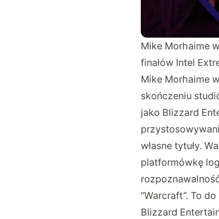
Mike Morhaime w
finałów Intel Ext
Mike Morhaime wr
skończeniu studió
jako Blizzard Ent
przystosowywanie
własne tytuły. W
platformówkę log
rozpoznawalność
“Warcraft”. To do
Blizzard Entertai