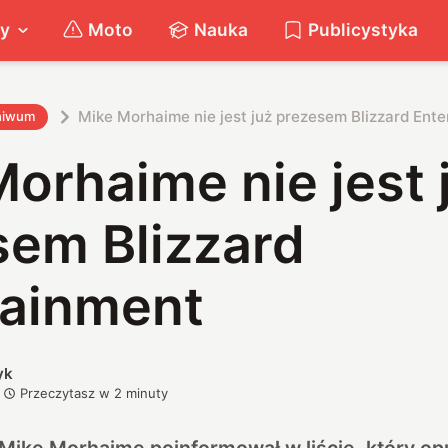
ty
Moto
Nauka
Publicystyka
Mike Morhaime nie jest już prezesem Blizzard Ent
hiwum
orhaime nie jest 
sem Blizzard
tainment
yk
Przeczytasz w
2
minuty
i Mike Morhaime poinformował
w liście, który o