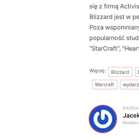
się z firmą Activ
Blizzard jest w p
Poza wspomnianym
popularność studi
“StarCraft”, “Hea
Więcej:
Blizzard
Warcraft
wydarz
NAPISA
Jace
J
Redakto