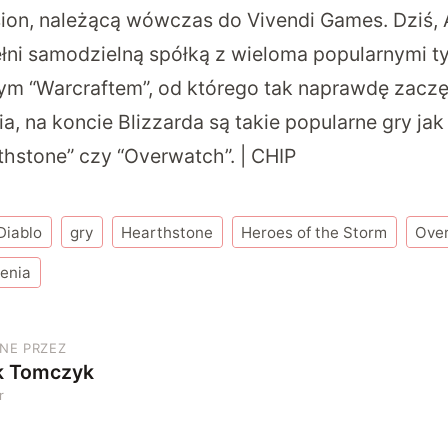
ision, należącą wówczas do Vivendi Games. Dziś, 
ełni samodzielną spółką z wieloma popularnymi ty
 “Warcraftem”, od którego tak naprawdę zaczęł
a, na koncie Blizzarda są takie popularne gry jak 
rthstone” czy “Overwatch”. | CHIP
Diablo
gry
Hearthstone
Heroes of the Storm
Ove
enia
NE PRZEZ
k Tomczyk
r