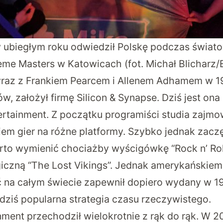
 ubiegłym roku odwiedził Polskę podczas świat
reme Masters w Katowicach (fot. Michał Blicharz/
az z Frankiem Pearcem i Allenem Adhamem w 19
w, założył firmę Silicon & Synapse. Dziś jest ona
ertainment. Z początku programiści studia zajmow
m gier na różne platformy. Szybko jednak zaczę
arto wymienić chociażby wyścigówkę “Rock n’ Roll
iczną “The Lost Vikings”. Jednak amerykańskie
 na całym świecie zapewnił dopiero wydany w 1
 dziś popularna strategia czasu rzeczywistego.
nment przechodził wielokrotnie z rąk do rąk. W 2