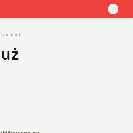
ertainment
już
publikowano na