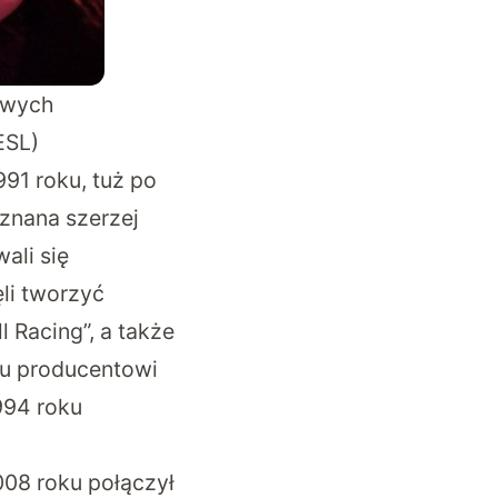
owych
ESL)
91 roku, tuż po
 znana szerzej
ali się
li tworzyć
 Racing”, a także
mu producentowi
994 roku
008 roku połączył