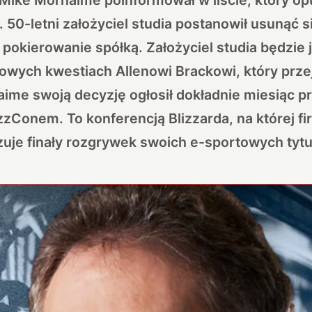
. 50-letni założyciel studia postanowił usunąć s
pokierowanie spółką. Założyciel studia będzie 
owych kwestiach Allenowi Brackowi, który przej
ime swoją decyzję ogłosił dokładnie miesiąc p
zConem. To konferencją Blizzarda, na której fi
zuje finały rozgrywek swoich e-sportowych tytu