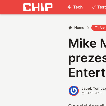
Tech
Tes
Home
Arc
Mike M
preze
Enter
Jacek Tomcz
J
04.10.2018
|
O swojej decyzj