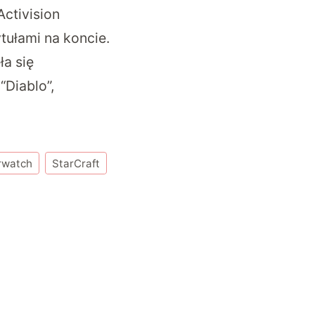
Activision
tułami na koncie.
a się
“Diablo”,
rwatch
StarCraft