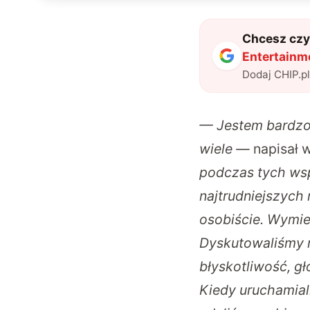
Chcesz czyt
Entertainm
Dodaj CHIP.p
— Jestem bardzo 
wiele —
napisał 
podczas tych wsp
najtrudniejszyc
osobiście. Wymie
Dyskutowaliśmy n
błyskotliwość, gł
Kiedy uruchamial