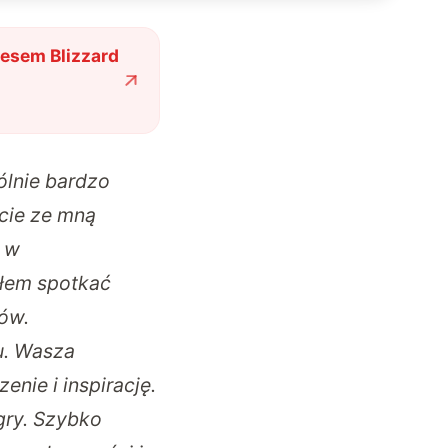
zesem Blizzard
ólnie bardzo
ście ze mną
e w
głem spotkać
tów.
u. Wasza
enie i inspirację.
gry. Szybko