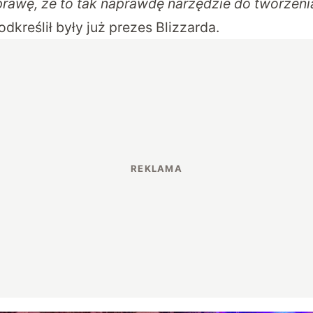
prawę, że to tak naprawdę narzędzie do tworzeni
odkreślił były już prezes Blizzarda.