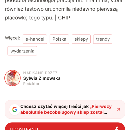
podobną technologią pracuje też inna firma, która
również testowo uruchomiła niedawno
pierwszą
placówkę tego typu
. | CHIP
Więcej:
e-handel
Polska
sklepy
trendy
wydarzenia
NAPISANE PRZEZ
S
Sylwia Zimowska
Redaktor
Chcesz czytać więcej treści jak
„
Pierwszy
absolutnie bezobsługowy sklep został
otwarty w Poznaniu
"
?
UDOSTĘPNIJ