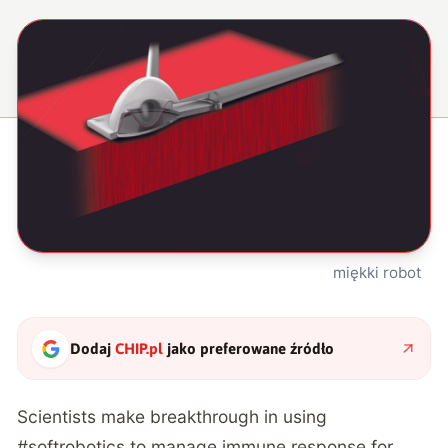
miękki robot
Dodaj
CHIP.pl
jako preferowane źródło
Scientists make breakthrough in using
#softrobotics
to manage immune response for