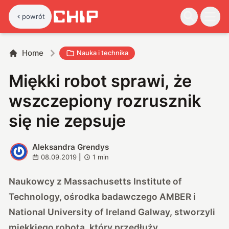
powrót
Home
Nauka i technika
Miękki robot sprawi, że
wszczepiony rozrusznik
się nie zepsuje
Aleksandra Grendys
A
08.09.2019
|
1
min
Naukowcy z Massachusetts Institute of
Technology, ośrodka badawczego AMBER i
National University of Ireland Galway,
stworzyli
miękkiego robota, który przedłuży