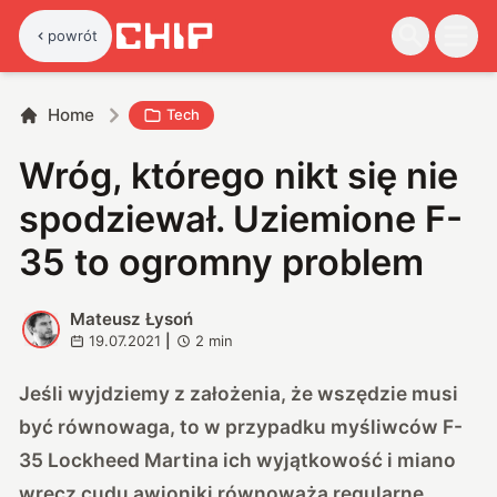
powrót
Home
Tech
Wróg, którego nikt się nie
spodziewał. Uziemione F-
35 to ogromny problem
Mateusz Łysoń
M
19.07.2021
|
2
min
Jeśli wyjdziemy z założenia, że wszędzie musi
być równowaga, to w przypadku myśliwców F-
35 Lockheed Martina ich wyjątkowość i miano
wręcz cudu awioniki równoważą regularne