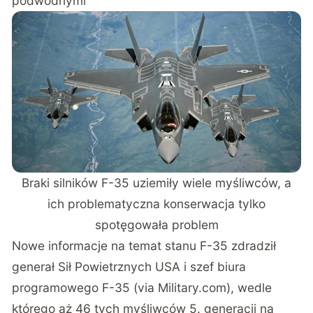
podwodnymi
Braki silników F-35 uziemiły wiele myśliwców, a
ich problematyczna konserwacja tylko
spotęgowała problem
Nowe informacje na temat stanu F-35 zdradził
generał Sił Powietrznych USA i szef biura
programowego F-35 (via
Military.com
), wedle
którego aż 46 tych myśliwców 5. generacji na