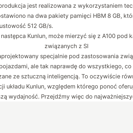
 produkcja jest realizowana z wykorzystaniem tec
stawiono na dwa pakiety pamięci HBM 8 GB, któr
ustowość 512 GB/s.
ko następca Kunlun, może mierzyć się z A100 pod 
związanych z SI
 zaprojektowany specjalnie pod zastosowania zwi
ojazdami, ale tak naprawdę do wszystkiego, co
zane ze sztuczną inteligencją. To oczywiście ró
cji układu Kunlun, względem którego ponoć ofer
szą wydajność. Przejdźmy więc do najważniejsz