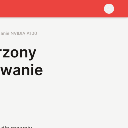
zwanie NVIDIA A100
rzony
zwanie
 dla rozwoju