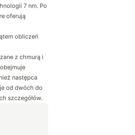
hnologii 7 nm. Po
e oferują
kątem obliczeń
ązane z chmurą i
 obejmuje
wnież następca
uje od dwóch do
ych szczegółów.