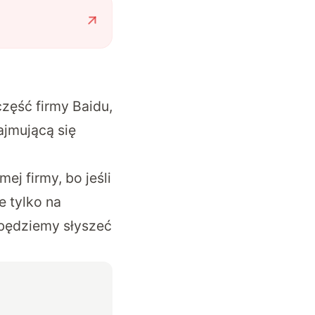
zęść firmy Baidu,
ajmującą się
j firmy, bo jeśli
e tylko na
 będziemy słyszeć