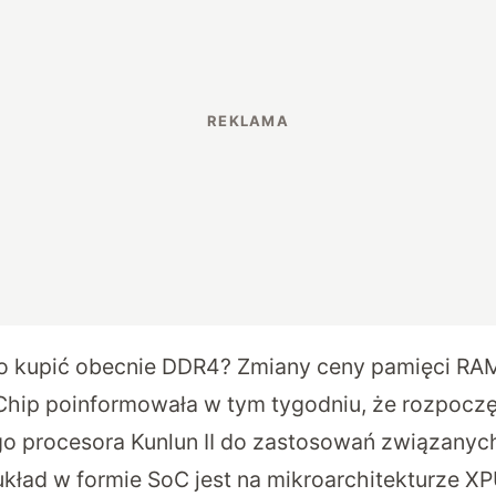
o kupić obecnie DDR4? Zmiany ceny pamięci RA
Chip poinformowała w tym tygodniu, że rozpoc
o procesora Kunlun II do zastosowań związanyc
 układ w formie SoC jest na mikroarchitekturze XP