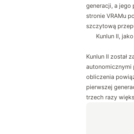
generacji, a jego
stronie VRAMu po
szczytową przep
Kunlun II, ja
Kunlun II został
autonomicznymi p
obliczenia powią
pierwszej genera
trzech razy więk