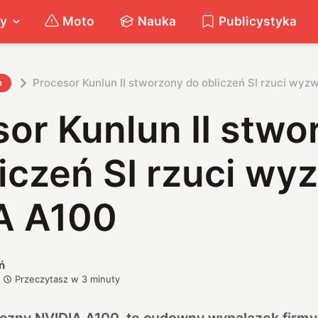
ty
Moto
Nauka
Publicystyka
Procesor Kunlun II stworzony do obliczeń SI rzuci wy
h
or Kunlun II stwo
iczeń SI rzuci wy
A A100
ń
Przeczytasz w
3
minuty
iczny NVIDIA A100, to cudowny wynalazek firmy