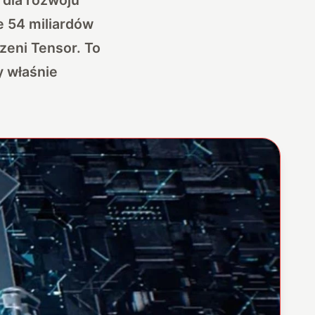
e 54 miliardów
zeni Tensor. To
y właśnie