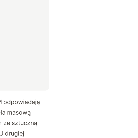
M odpowiadają
zęła masową
h ze sztuczną
U drugiej