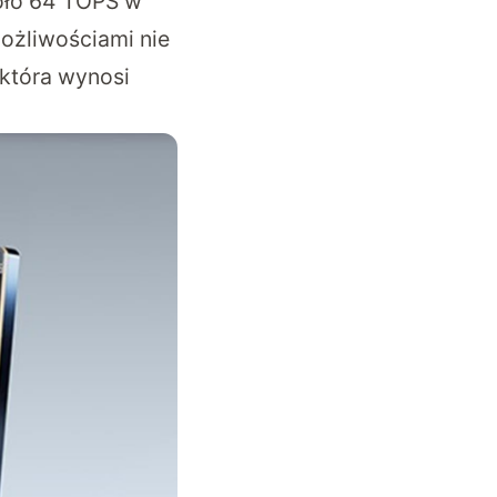
oło 64 TOPS w
ożliwościami nie
która wynosi