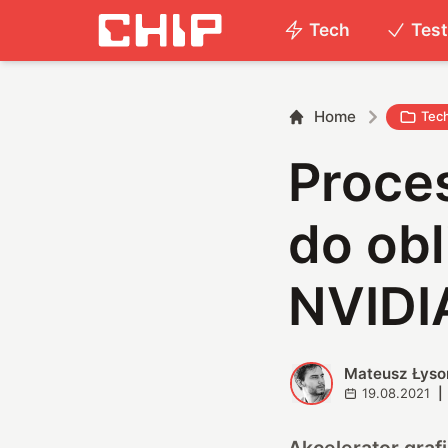
Tech
Tes
Home
Tec
Proces
do obl
NVIDI
Mateusz Łyso
M
19.08.2021
|
Akcelerator graf