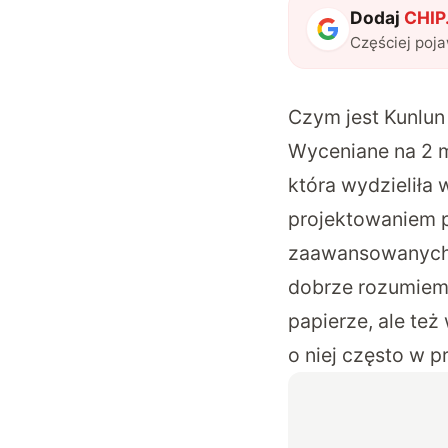
Dodaj
CHIP.
Częściej poj
Czym jest Kunlun
Wyceniane na 2 m
która wydzieliła 
projektowaniem p
zaawansowanych t
dobrze rozumiemy,
papierze, ale te
o niej często w p