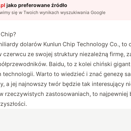
pl
jako preferowane źródło
awimy się w Twoich wynikach wyszukiwania Google
 Chip?
iliardy dolarów Kunlun Chip Technology Co., to c
w czerwcu ze swojej struktury niezależną firmę, z
ółprzewodników. Baidu, to z kolei chiński gigant
echnologii. Warto to wiedzieć i znać genezę same
 a jej najnowszy twór będzie tak interesujący ni
ż w rzeczywistych zastosowaniach, to najpewniej
rzyszłości.