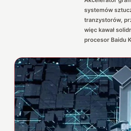
systemów sztuczn
tranzystorów, pr
więc kawał solid
procesor Baidu Ku