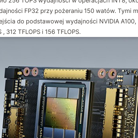
oło 256 TOPS wydajności w operacjach INT8, ok
dajności FP32 przy pożeraniu 150 watów. Tymi m
ejścia do podstawowej wydajności NVIDIA A100, 
 , 312 TFLOPS i 156 TFLOPS.