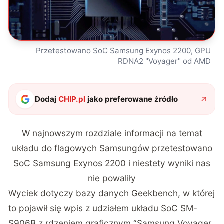
Przetestowano SoC Samsung Exynos 2200, GPU
RDNA2 "Voyager" od AMD
Dodaj
CHIP.pl
jako preferowane źródło
W najnowszym rozdziale informacji na temat
układu do flagowych Samsungów przetestowano
SoC Samsung Exynos 2200 i niestety wyniki nas
nie powaliły
Wyciek dotyczy bazy danych
Geekbench
, w której
to pojawił się wpis z udziałem układu SoC SM-
S906B z rdzeniem graficznym “Samsung Voyager