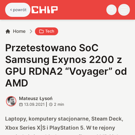
powrót
Home
Tech
Przetestowano SoC
Samsung Exynos 2200 z
GPU RDNA2 “Voyager” od
AMD
Mateusz Łysoń
M
13.09.2021
|
2
min
Laptopy, komputery stacjonarne, Steam Deck,
Xbox Series X|S i PlayStation 5. W te rejony