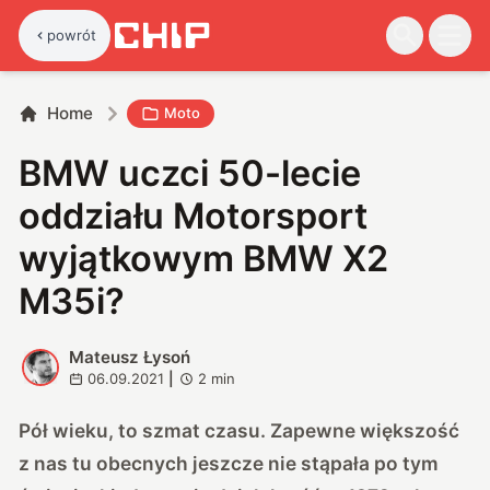
powrót
Home
Moto
BMW uczci 50-lecie
oddziału Motorsport
wyjątkowym BMW X2
M35i?
Mateusz Łysoń
M
06.09.2021
|
2
min
Pół wieku, to szmat czasu. Zapewne większość
z nas tu obecnych jeszcze nie stąpała po tym