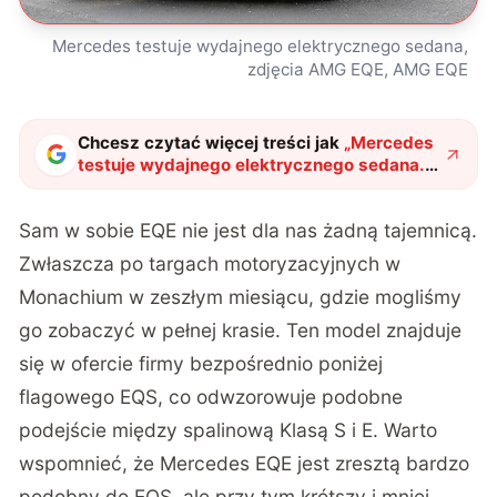
Mercedes testuje wydajnego elektrycznego sedana,
zdjęcia AMG EQE, AMG EQE
Chcesz czytać więcej treści jak
„
Mercedes
testuje wydajnego elektrycznego sedana.
Spójrzcie na zdjęcia AMG EQE
"
?
Sam w sobie EQE nie jest dla nas żadną tajemnicą.
Zwłaszcza po targach motoryzacyjnych w
Monachium w zeszłym miesiącu, gdzie mogliśmy
go zobaczyć w pełnej krasie. Ten model znajduje
się w ofercie firmy bezpośrednio poniżej
flagowego EQS, co odwzorowuje podobne
podejście między spalinową Klasą S i E. Warto
wspomnieć, że Mercedes EQE jest zresztą bardzo
podobny do EQS, ale przy tym krótszy i mniej