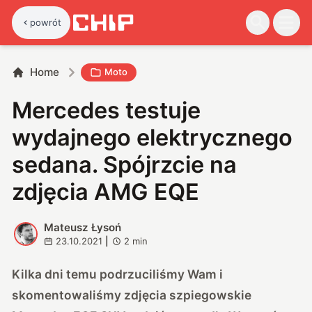
powrót
Home
Moto
Mercedes testuje
wydajnego elektrycznego
sedana. Spójrzcie na
zdjęcia AMG EQE
Mateusz Łysoń
M
23.10.2021
|
2
min
Kilka dni temu podrzuciliśmy Wam i
skomentowaliśmy
zdjęcia szpiegowskie