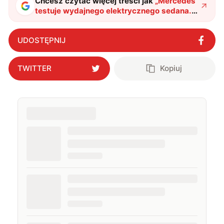
Chcesz czytać więcej treści jak
„
Mercedes
testuje wydajnego elektrycznego sedana.
Spójrzcie na zdjęcia AMG EQE
"
?
UDOSTĘPNIJ
TWITTER
Kopiuj