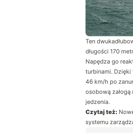
Ten dwukadłubowy
długości 170 metr
Napędza go rea
turbinami. Dzięki
46 km/h po zanur
osobową załogą m
jedzenia.
Czytaj też:
Nowe
systemu zarządz