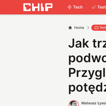
Tech
Tes
Home
Tec
Jak tr
podwo
Przygl
potęd
Mateusz Łyso
M