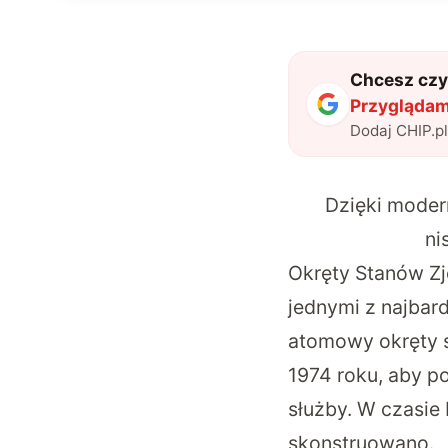
Chcesz czyt
Przyglądam
Dodaj CHIP.p
Dzięki moder
ni
Okręty Stanów Z
jednymi z najbard
atomowy okręty s
1974 roku, aby po
służby. W czasie
skonstruowano.