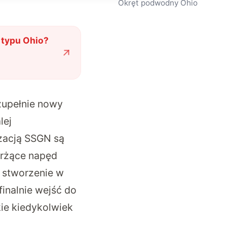
Okręt podwodny Ohio
 typu Ohio?
zupełnie nowy
lej
zacją SSGN są
ierżące napęd
 stworzenie w
finalnie wejść do
ie kiedykolwiek