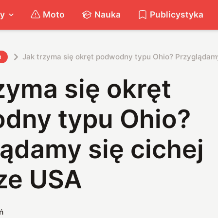
ty
Moto
Nauka
Publicystyka
Jak trzyma się okręt podwodny typu Ohio? Przyglądam
h
zyma się okręt
dny typu Ohio?
ądamy się cichej
ze USA
ń