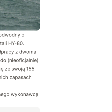
podwodny o
tali HY-80.
łpracy z dwoma
o (nieoficjalnie)
ję ze swoją 155-
nich zapasach
alnego wykonawcę