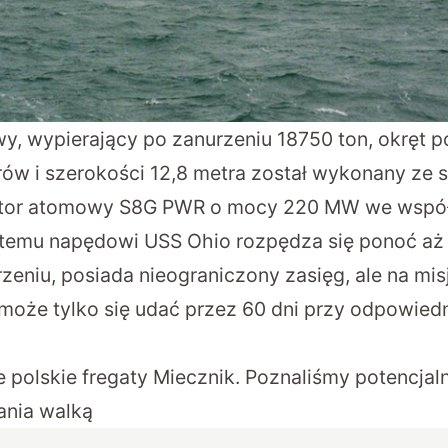
, wypierający po zanurzeniu 18750 ton, okręt 
ów i szerokości 12,8 metra został wykonany ze s
ktor atomowy S8G PWR o mocy 220 MW we wspó
 temu napędowi USS Ohio rozpędza się ponoć aż d
zeniu, posiada nieograniczony zasięg, ale na mis
oże tylko się udać przez 60 dni przy odpowied
 polskie fregaty Miecznik. Poznaliśmy potencj
ania walką