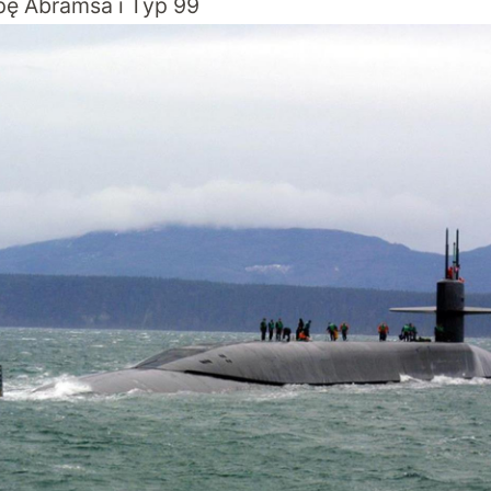
apę Abramsa i Typ 99