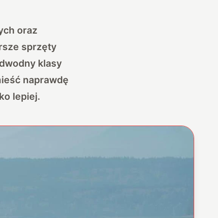
ych oraz
rsze sprzęty
odwodny klasy
zmieść naprawdę
ko lepiej.