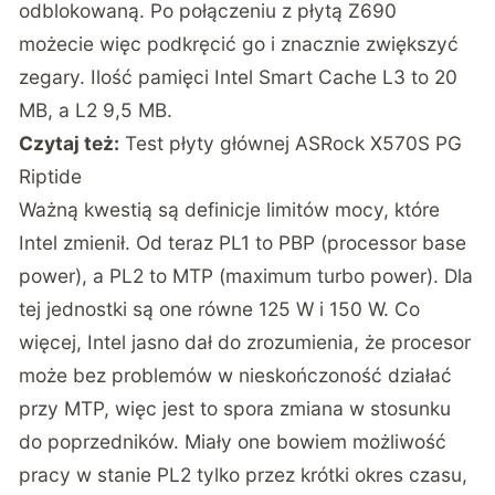
odblokowaną. Po połączeniu z płytą Z690
możecie więc podkręcić go i znacznie zwiększyć
zegary. Ilość pamięci Intel Smart Cache L3 to 20
MB, a L2 9,5 MB.
Czytaj też:
Test płyty głównej ASRock X570S PG
Riptide
Ważną kwestią są definicje limitów mocy, które
Intel zmienił. Od teraz PL1 to PBP (processor base
power), a PL2 to MTP (maximum turbo power). Dla
tej jednostki są one równe 125 W i 150 W. Co
więcej, Intel jasno dał do zrozumienia, że procesor
może bez problemów w nieskończoność działać
przy MTP, więc jest to spora zmiana w stosunku
do poprzedników. Miały one bowiem możliwość
pracy w stanie PL2 tylko przez krótki okres czasu,