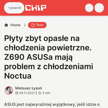
powrót
Home
Tech
Płyty zbyt opasłe na
chłodzenia powietrzne.
Z690 ASUSa mają
problem z chłodzeniami
Noctua
Mateusz Łysoń
M
04.11.2021
|
3
min
ASUS jest najwyraźniej wyjątkowy, jeśli idzie o