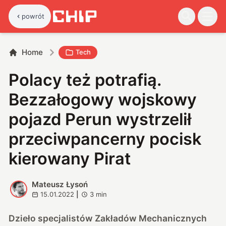
powrót
Home
Tech
Polacy też potrafią.
Bezzałogowy wojskowy
pojazd Perun wystrzelił
przeciwpancerny pocisk
kierowany Pirat
Mateusz Łysoń
M
15.01.2022
|
3
min
Dzieło specjalistów Zakładów Mechanicznych