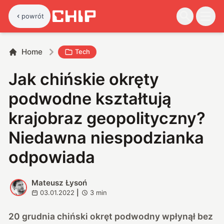
powrót
Home
Tech
Jak chińskie okręty
podwodne kształtują
krajobraz geopolityczny?
Niedawna niespodzianka
odpowiada
Mateusz Łysoń
M
03.01.2022
|
3
min
20 grudnia chiński okręt podwodny wpłynął bez