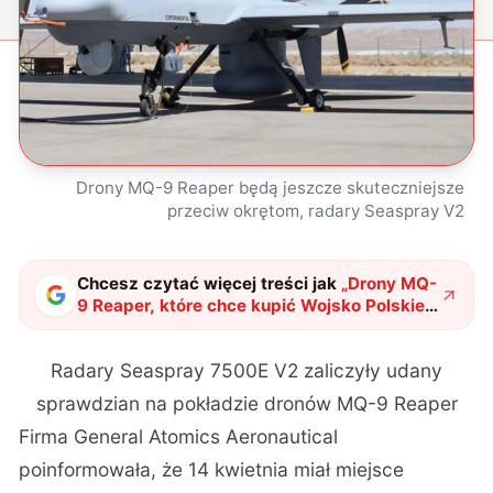
Drony MQ-9 Reaper będą jeszcze skuteczniejsze
przeciw okrętom, radary Seaspray V2
Chcesz czytać więcej treści jak
„
Drony MQ-
9 Reaper, które chce kupić Wojsko Polskie,
będą jeszcze skuteczniejsze przeciw
okrętom
"
?
Radary Seaspray 7500E V2 zaliczyły udany
sprawdzian na pokładzie dronów MQ-9 Reaper
Firma General Atomics Aeronautical
poinformowała, że 14 kwietnia miał miejsce