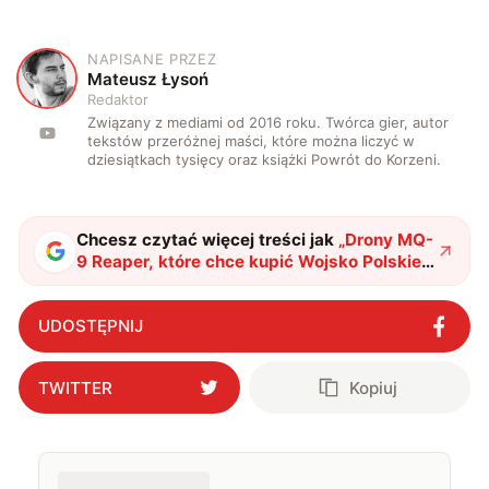
NAPISANE PRZEZ
M
Mateusz Łysoń
Redaktor
Związany z mediami od 2016 roku. Twórca gier, autor
tekstów przeróżnej maści, które można liczyć w
dziesiątkach tysięcy oraz książki Powrót do Korzeni.
Chcesz czytać więcej treści jak
„
Drony MQ-
9 Reaper, które chce kupić Wojsko Polskie,
będą jeszcze skuteczniejsze przeciw
okrętom
"
?
UDOSTĘPNIJ
TWITTER
Kopiuj