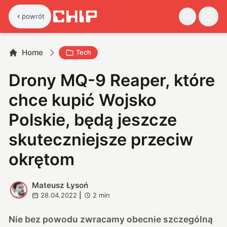
powrót
Home
Tech
Drony MQ-9 Reaper, które
chce kupić Wojsko
Polskie, będą jeszcze
skuteczniejsze przeciw
okrętom
Mateusz Łysoń
M
28.04.2022
|
2
min
Nie bez powodu zwracamy obecnie szczególną