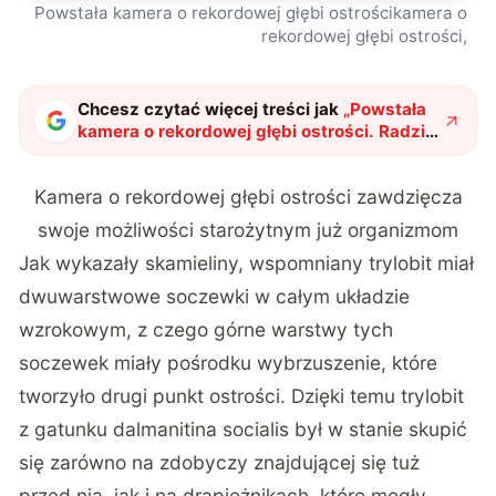
Powstała kamera o rekordowej głębi ostrościkamera o
rekordowej głębi ostrości,
Chcesz czytać więcej treści jak
„
Powstała
kamera o rekordowej głębi ostrości. Radzi
sobie z dystansem od 3 do 170000 cm
"
?
Kamera o rekordowej głębi ostrości zawdzięcza
swoje możliwości starożytnym już organizmom
Jak wykazały skamieliny, wspomniany trylobit miał
dwuwarstwowe soczewki w całym układzie
wzrokowym, z czego górne warstwy tych
soczewek miały pośrodku wybrzuszenie, które
tworzyło drugi punkt ostrości. Dzięki temu trylobit
z gatunku dalmanitina socialis był w stanie skupić
się zarówno na zdobyczy znajdującej się tuż
przed nią, jak i na drapieżnikach, które mogły