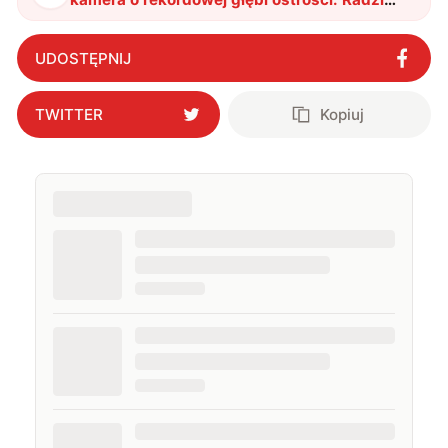
sobie z dystansem od 3 do 170000 cm
"
?
UDOSTĘPNIJ
TWITTER
Kopiuj