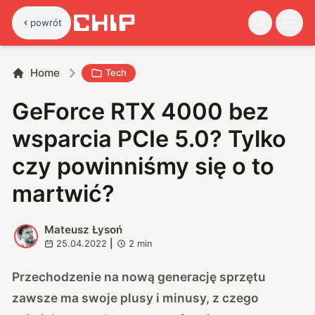
powrót
Home
Tech
GeForce RTX 4000 bez
wsparcia PCIe 5.0? Tylko
czy powinniśmy się o to
martwić?
Mateusz Łysoń
M
25.04.2022
|
2
min
Przechodzenie na nową generację sprzętu
zawsze ma swoje plusy i minusy, z czego