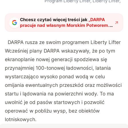
Program Liberty Lifter, Liberty Lifter,
Chcesz czytać więcej treści jak
„
DARPA
pracuje nad własnym Morskim Potworem.
Program Liberty Lifter to umożliwi
"
?
DARPA rusza ze swoim programem Liberty Lifter
Wcześniej plany
DARPA
wskazywały, że po tym
ekranoplanie nowej generacji spodziewa się
przynajmniej 100-tonowej ładowności, latania
wystarczająco wysoko ponad wodą w celu
omijania ewentualnych przeszkód oraz możliwości
startu i lądowania na powierzchni wody. To ma
uwolnić je od pasów startowych i pozwolić
operować w pobliżu wysp, bez obiektów
lotniskowych.