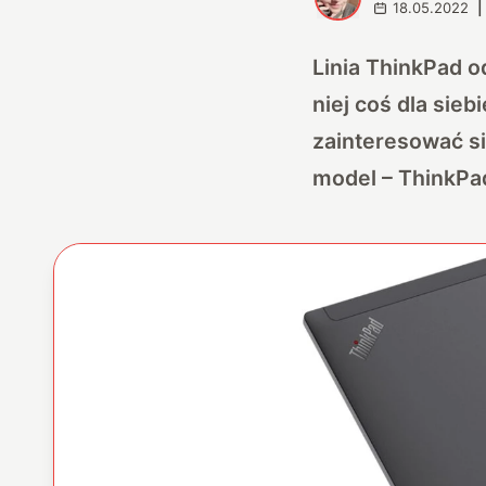
18.05.2022
|
Linia ThinkPad o
niej coś dla sieb
zainteresować się
model – ThinkPa