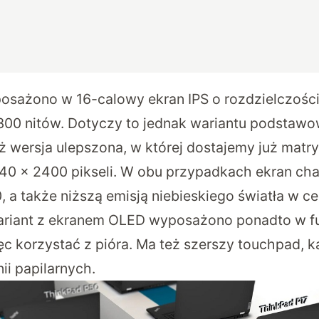
sażono w 16-calowy ekran IPS o rozdzielczości
i 300 nitów. Dotyczy to jednak wariantu podstaw
ż wersja ulepszona, w której dostajemy już matr
40 x 2400 pikseli. W obu przypadkach ekran char
, a także niższą emisją niebieskiego światła w c
ariant z ekranem OLED wyposażono ponadto w f
c korzystać z pióra. Ma też szerszy touchpad, k
nii papilarnych.