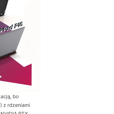
acją, bo
) z rdzeniami
ą NVIDIA RTX