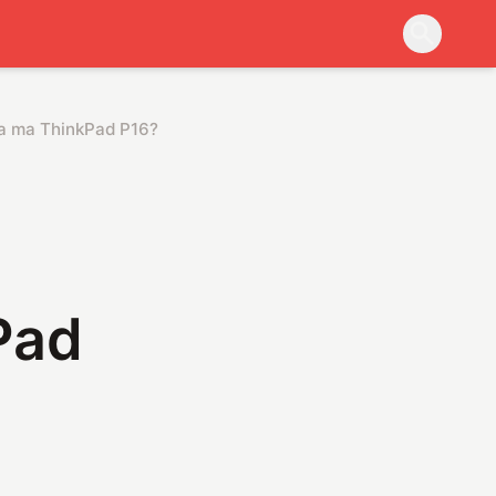
ia ma ThinkPad P16?
Pad