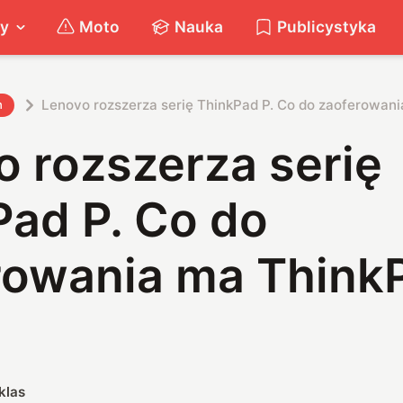
ty
Moto
Nauka
Publicystyka
Lenovo rozszerza serię ThinkPad P. Co do zaoferowan
h
 rozszerza serię
Pad P. Co do
rowania ma Think
klas