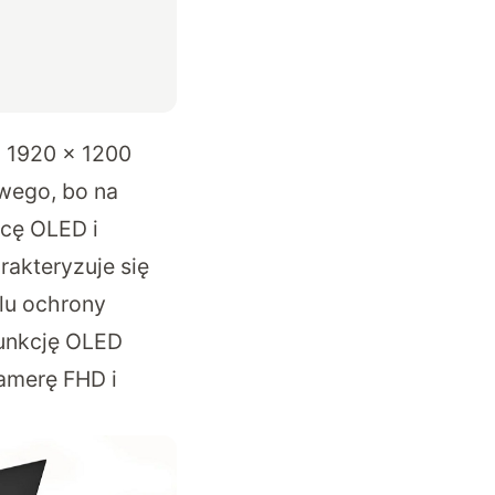
 1920 x 1200
owego, bo na
ycę OLED i
akteryzuje się
elu ochrony
unkcję OLED
amerę FHD i