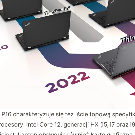
P16 charakteryzuje się też iście topową specyfik
esory Intel Core 12. generacji HX (i5, i7 oraz i9
ficient. Laptop obsługuje również kartę graficzn