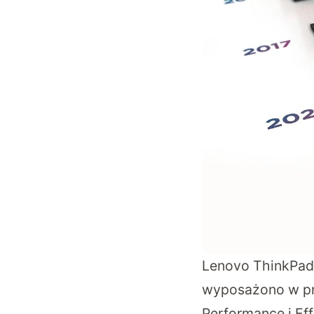
Lenovo ThinkPad 
wyposażono w proc
Performance i Ef