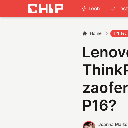
Tech
Tes
Home
Tec
Lenovo
Think
zaofe
P16?
Joanna Marte
J