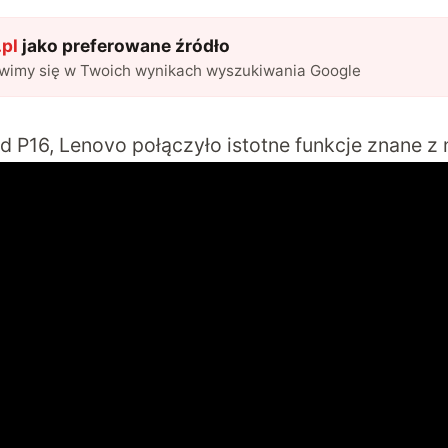
pl
jako preferowane źródło
awimy się w Twoich wynikach wyszukiwania Google
d P16
, Lenovo połączyło istotne funkcje znane z 