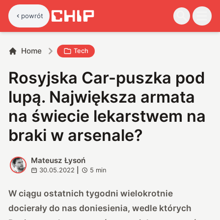
powrót
Home
Tech
Rosyjska Car-puszka pod
lupą. Największa armata
na świecie lekarstwem na
braki w arsenale?
Mateusz Łysoń
M
30.05.2022
|
5
min
W ciągu ostatnich tygodni
wielokrotnie
docierały do nas doniesienia
, wedle których