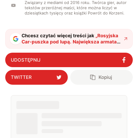
Związany z mediami od 2016 roku. Twórca gier, autor
tekstów przeróżnej maści, które można liczyć w
dziesiątkach tysięcy oraz książki Powrót do Korzeni.
Chcesz czytać więcej treści jak
„
Rosyjska
Car-puszka pod lupą. Największa armata
na świecie lekarstwem na braki w
arsenale?
"
?
UDOSTĘPNIJ
TWITTER
Kopiuj