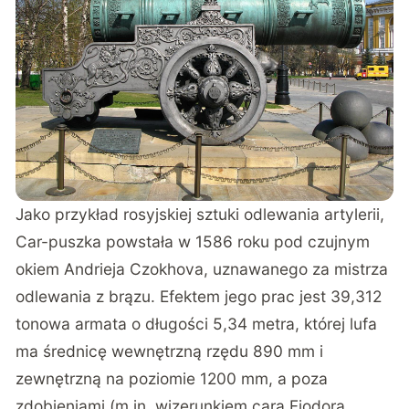
Jako przykład rosyjskiej sztuki odlewania artylerii,
Car-puszka powstała w 1586 roku pod czujnym
okiem Andrieja Czokhova, uznawanego za mistrza
odlewania z brązu. Efektem jego prac jest 39,312
tonowa armata o długości 5,34 metra, której lufa
ma średnicę wewnętrzną rzędu 890 mm i
zewnętrzną na poziomie 1200 mm, a poza
zdobieniami (m.in. wizerunkiem cara Fiodora