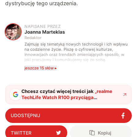
dystrybucję tego urządzenia.
NAPISANE PRZEZ
J
Joanna Marteklas
Redaktor
Zajmuję się tematyką nowych technologii i ich wpływu
na codzienne życie. Piszę o cyfrowej kulturze,
innowacjach oraz trendach zmieniających sposób, w
jaki pracujemy i komunikujemy się ze sobą.
Szczególnie interesuje mnie relacja między rozwojem
jeszcze 15 słów ▸
technologii a współczesną popkulturą. W wolnych
chwilach zakopuję się w książkach i komiksach —
najczęściej w fantastyce i wuxia.
Chcesz czytać więcej treści jak
„
realme
TechLife Watch R100 przyciąga
specyfikacją i naprawdę atrakcyjną ceną
"
?
UDOSTĘPNIJ
TWITTER
Kopiuj