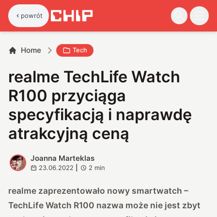
powrót
Home
Tech
realme TechLife Watch
R100 przyciąga
specyfikacją i naprawdę
atrakcyjną ceną
Joanna Marteklas
J
23.06.2022
|
2
min
realme zaprezentowało nowy smartwatch –
TechLife Watch R100 nazwa może nie jest zbyt