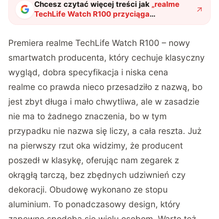
Chcesz czytać więcej treści jak
„
realme
TechLife Watch R100 przyciąga
specyfikacją i naprawdę atrakcyjną ceną
"
?
Premiera
realme TechLife Watch R100 – nowy
smartwatch producenta, który cechuje klasyczny
wygląd, dobra specyfikacja i niska cena
realme co prawda nieco przesadziło z nazwą, bo
jest zbyt długa i mało chwytliwa, ale w zasadzie
nie ma to żadnego znaczenia, bo w tym
przypadku nie nazwa się liczy, a cała reszta. Już
na pierwszy rzut oka widzimy, że producent
poszedł w klasykę, oferując nam zegarek z
okrągłą tarczą, bez zbędnych udziwnień czy
dekoracji. Obudowę wykonano ze stopu
aluminium. To ponadczasowy design, który
zapewne spodoba się wielu osobom. Warto też