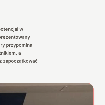
potencjał w
aprezentowany
óry przypomina
tnikiem, a
cz zapoczątkować