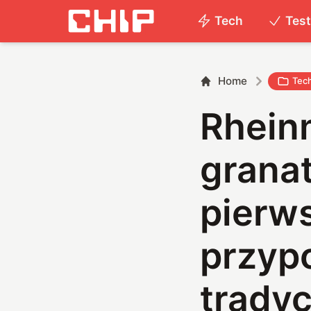
Tech
Tes
Home
Tec
Rheinm
grana
pierw
przyp
tradyc