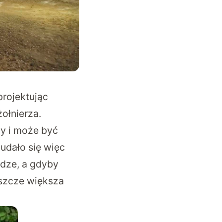
projektując
ołnierza.
ży i może być
udało się więc
łudze, a gdyby
jeszcze większa