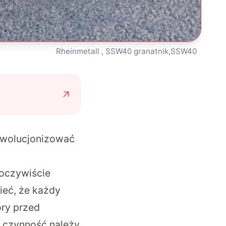
Rheinmetall , SSW40 granatnik,SSW40
ewolucjonizować
 oczywiście
ieć, że każdy
óry przed
ę czynność należy