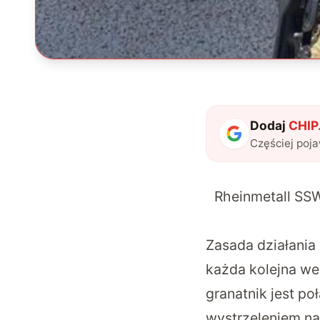
Dodaj
CHIP.
Częściej poj
Rheinmetall SS
Zasada działania 
każda kolejna we
granatnik jest p
wystrzeleniem na