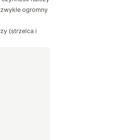
y zwykle ogromny
j
y (strzelca i