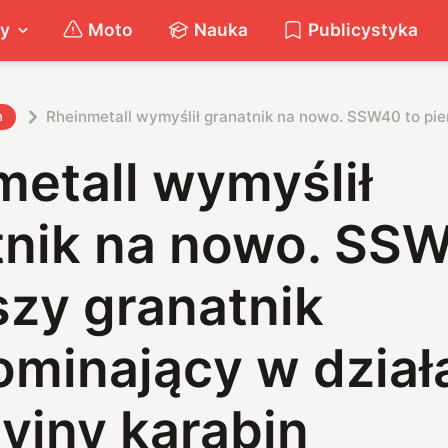
ty
Moto
Nauka
Publicystyka
Rheinmetall wymyślił granatnik na nowo. SSW40 to pie
h
etall wymyślił
tnik na nowo. SS
szy granatnik
ominający w dział
yjny karabin