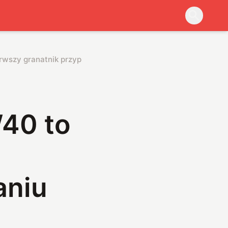
rwszy granatnik przypominający w działaniu tradycyjny karab
W40 to
aniu