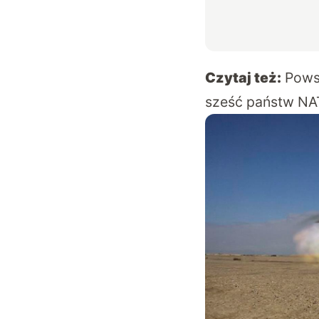
Czytaj też:
Powst
sześć państw N