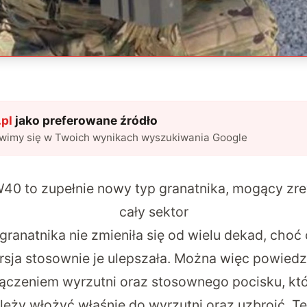
pl
jako preferowane źródło
awimy się w Twoich wynikach wyszukiwania Google
W40 to zupełnie nowy typ granatnika, mogący zr
cały sektor
granatnika nie zmieniła się od wielu dekad, choć
rsja stosownie je ulepszała. Można więc powiedz
ołączeniem wyrzutni oraz stosownego pocisku, kt
leży włożyć właśnie do wyrzutni oraz uzbroić. T