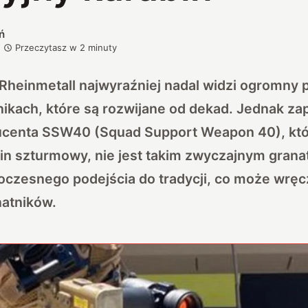
ń
Przeczytasz w
2
minuty
Rheinmetall najwyraźniej nadal widzi ogromny 
nikach, które są rozwijane od dekad. Jednak z
ucenta SSW40 (Squad Support Weapon 40), kt
in szturmowy, nie jest takim zwyczajnym grana
czesnego podejścia do tradycji, co może wrę
natników.