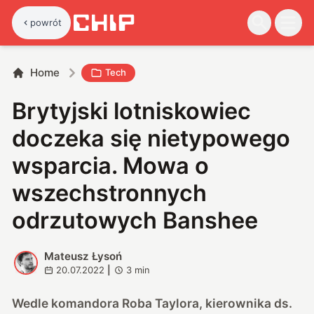
powrót
Home
Tech
Brytyjski lotniskowiec
doczeka się nietypowego
wsparcia. Mowa o
wszechstronnych
odrzutowych Banshee
Mateusz Łysoń
M
20.07.2022
|
3
min
Wedle komandora Roba Taylora, kierownika ds.