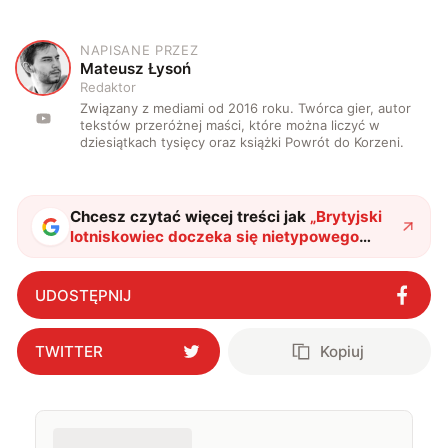
NAPISANE PRZEZ
M
Mateusz Łysoń
Redaktor
Związany z mediami od 2016 roku. Twórca gier, autor
tekstów przeróżnej maści, które można liczyć w
dziesiątkach tysięcy oraz książki Powrót do Korzeni.
Chcesz czytać więcej treści jak
„
Brytyjski
lotniskowiec doczeka się nietypowego
wsparcia. Mowa o wszechstronnych
odrzutowych Banshee
"
?
UDOSTĘPNIJ
TWITTER
Kopiuj