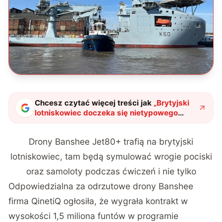
Chcesz czytać więcej treści jak
„
Brytyjski
lotniskowiec doczeka się nietypowego
wsparcia. Mowa o wszechstronnych
odrzutowych Banshee
"
?
Drony Banshee Jet80+ trafią na brytyjski
lotniskowiec, tam będą symulować wrogie pociski
oraz samoloty podczas ćwiczeń i nie tylko
Odpowiedzialna za odrzutowe drony Banshee
firma QinetiQ ogłosiła, że wygrała kontrakt w
wysokości 1,5 miliona funtów w programie