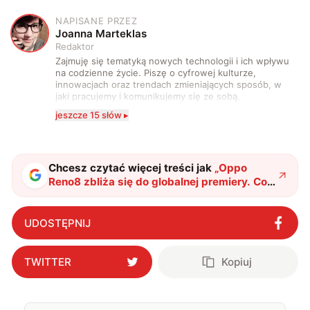
NAPISANE PRZEZ
J
Joanna Marteklas
Redaktor
Zajmuję się tematyką nowych technologii i ich wpływu
na codzienne życie. Piszę o cyfrowej kulturze,
innowacjach oraz trendach zmieniających sposób, w
jaki pracujemy i komunikujemy się ze sobą.
Szczególnie interesuje mnie relacja między rozwojem
jeszcze 15 słów ▸
technologii a współczesną popkulturą. W wolnych
chwilach zakopuję się w książkach i komiksach —
najczęściej w fantastyce i wuxia.
Chcesz czytać więcej treści jak
„
Oppo
Reno8 zbliża się do globalnej premiery. Co
już wiemy o tych smartfonach?
"
?
UDOSTĘPNIJ
TWITTER
Kopiuj