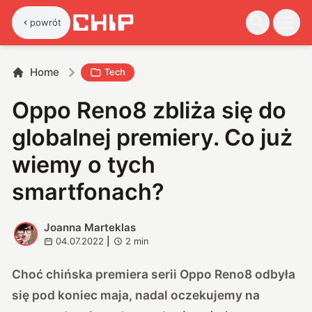
powrót
Home
Tech
Oppo Reno8 zbliża się do
globalnej premiery. Co już
wiemy o tych
smartfonach?
Joanna Marteklas
J
04.07.2022
|
2
min
Choć chińska premiera serii Oppo Reno8 odbyła
się pod koniec maja, nadal oczekujemy na