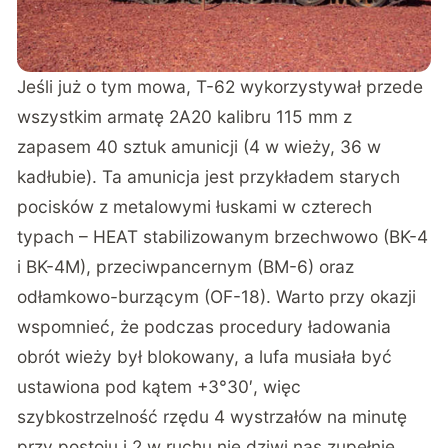
Jeśli już o tym mowa, T-62 wykorzystywał przede
wszystkim armatę 2A20 kalibru 115 mm z
zapasem 40 sztuk amunicji (4 w wieży, 36 w
kadłubie). Ta amunicja jest przykładem starych
pocisków z metalowymi łuskami w czterech
typach – HEAT stabilizowanym brzechwowo (BK-4
i BK-4M), przeciwpancernym (BM-6) oraz
odłamkowo-burzącym (OF-18). Warto przy okazji
wspomnieć, że podczas procedury ładowania
obrót wieży był blokowany, a lufa musiała być
ustawiona pod kątem +3°30′, więc
szybkostrzelność rzędu 4 wystrzałów na minutę
przy postoju i 2 w ruchu nie dziwi nas zupełnie.