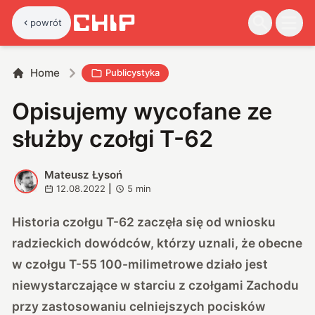
powrót
Home
Publicystyka
Opisujemy wycofane ze
służby czołgi T-62
Mateusz Łysoń
M
12.08.2022
|
5
min
Historia czołgu T-62 zaczęła się od wniosku
radzieckich dowódców, którzy uznali, że obecne
w czołgu T-55 100-milimetrowe działo jest
niewystarczające w starciu z czołgami Zachodu
przy zastosowaniu celniejszych pocisków