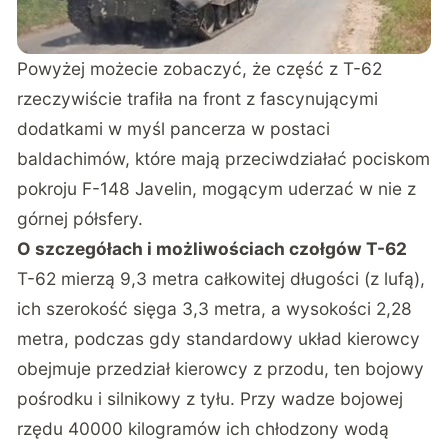
Powyżej możecie zobaczyć, że część z T-62
rzeczywiście trafiła na front z fascynującymi
dodatkami w myśl pancerza w postaci
baldachimów, które mają przeciwdziałać pociskom
pokroju F-148 Javelin, mogącym uderzać w nie z
górnej półsfery.
O szczegółach i możliwościach czołgów T-62
T-62 mierzą 9,3 metra całkowitej długości (z lufą),
ich szerokość sięga 3,3 metra, a wysokości 2,28
metra, podczas gdy standardowy układ kierowcy
obejmuje przedział kierowcy z przodu, ten bojowy
pośrodku i silnikowy z tyłu. Przy wadze bojowej
rzędu 40000 kilogramów ich chłodzony wodą