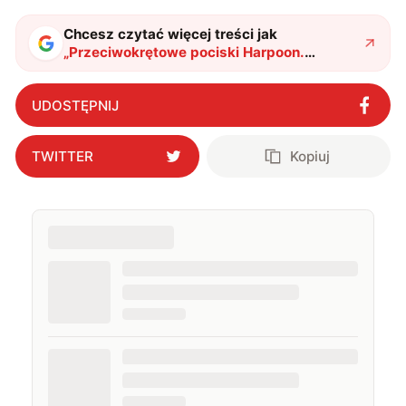
Chcesz czytać więcej treści jak
„
Przeciwokrętowe pociski Harpoon.
Opisujemy lek na przytłaczającą potęgę
wrogiej marynarki
"
?
UDOSTĘPNIJ
TWITTER
Kopiuj