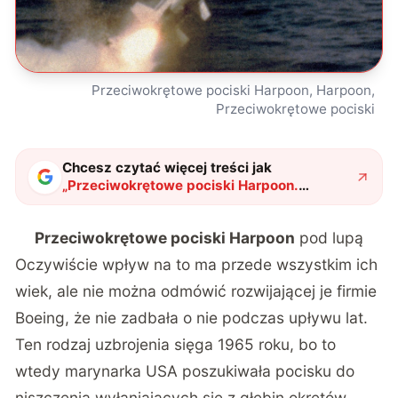
Przeciwokrętowe pociski Harpoon, Harpoon,
Przeciwokrętowe pociski
Chcesz czytać więcej treści jak
„
Przeciwokrętowe pociski Harpoon.
Opisujemy lek na przytłaczającą potęgę
wrogiej marynarki
"
?
Przeciwokrętowe pociski Harpoon
pod lupą
Oczywiście wpływ na to ma przede wszystkim ich
wiek, ale nie można odmówić rozwijającej je firmie
Boeing, że nie zadbała o nie podczas upływu lat.
Ten rodzaj uzbrojenia sięga 1965 roku, bo to
wtedy marynarka USA poszukiwała pocisku do
niszczenia wyłaniających się z głębin okrętów