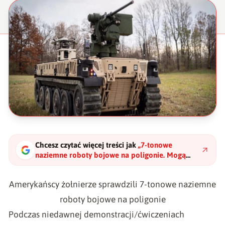
Chcesz czytać więcej treści jak
„
7-tonowe
naziemne roboty bojowe na poligonie. Mogą
niszczyć nawet zaawansowane czołgi
"
?
Amerykańscy żołnierze sprawdzili 7-tonowe naziemne
roboty bojowe na poligonie
Podczas niedawnej demonstracji/ćwiczeniach