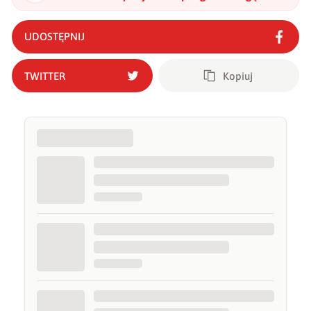
niszczyć nawet zaawansowane czołgi
"
?
UDOSTĘPNIJ
TWITTER
Kopiuj