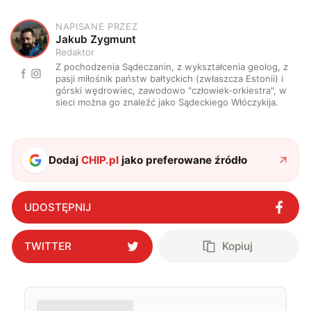
NAPISANE PRZEZ
J
Jakub Zygmunt
Redaktor
Z pochodzenia Sądeczanin, z wykształcenia geolog, z
pasji miłośnik państw bałtyckich (zwłaszcza Estonii) i
górski wędrowiec, zawodowo "człowiek-orkiestra", w
sieci można go znaleźć jako Sądeckiego Włóczykija.
Dodaj
CHIP.pl
jako preferowane źródło
UDOSTĘPNIJ
TWITTER
Kopiuj