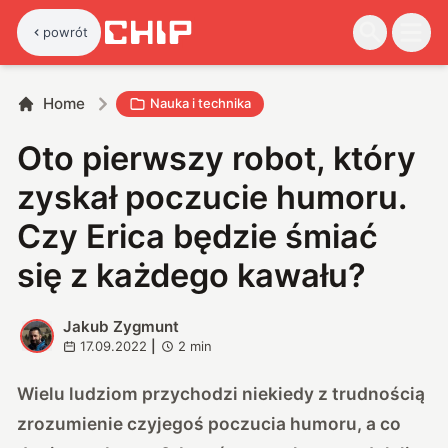
powrót
Home
Nauka i technika
Oto pierwszy robot, który
zyskał poczucie humoru.
Czy Erica będzie śmiać
się z każdego kawału?
Jakub Zygmunt
J
17.09.2022
|
2
min
Wielu ludziom przychodzi niekiedy z trudnością
zrozumienie czyjegoś poczucia humoru, a co