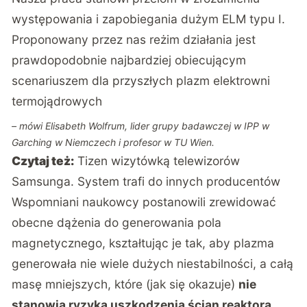
występowania i zapobiegania dużym ELM typu I.
Proponowany przez nas reżim działania jest
prawdopodobnie najbardziej obiecującym
scenariuszem dla przyszłych plazm elektrowni
termojądrowych
– mówi Elisabeth Wolfrum, lider grupy badawczej w IPP w
Garching w Niemczech i profesor w TU Wien.
Czytaj też:
Tizen wizytówką telewizorów
Samsunga. System trafi do innych producentów
Wspomniani naukowcy postanowili zrewidować
obecne dążenia do generowania pola
magnetycznego, kształtując je tak, aby plazma
generowała nie wiele dużych niestabilności, a całą
masę mniejszych, które (jak się okazuje)
nie
stanowią ryzyka uszkodzenia ścian reaktora
.