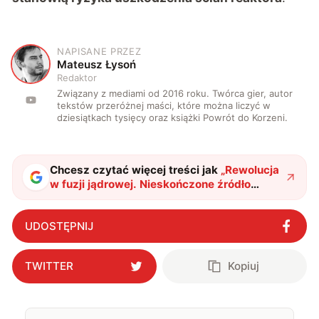
NAPISANE PRZEZ
M
Mateusz Łysoń
Redaktor
Związany z mediami od 2016 roku. Twórca gier, autor
tekstów przeróżnej maści, które można liczyć w
dziesiątkach tysięcy oraz książki Powrót do Korzeni.
Chcesz czytać więcej treści jak
„
Rewolucja
w fuzji jądrowej. Nieskończone źródło
energii już w zasięgu naukowców
"
?
UDOSTĘPNIJ
TWITTER
Kopiuj