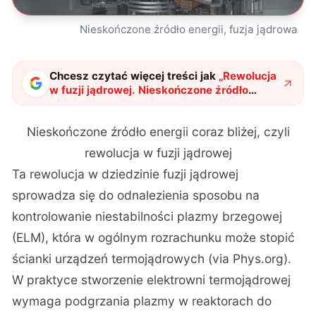
Nieskończone źródło energii, fuzja jądrowa
Chcesz czytać więcej treści jak
„
Rewolucja
w fuzji jądrowej. Nieskończone źródło
energii już w zasięgu naukowców
"
?
Nieskończone źródło energii coraz bliżej, czyli
rewolucja w fuzji jądrowej
Ta rewolucja w dziedzinie fuzji jądrowej
sprowadza się do odnalezienia sposobu na
kontrolowanie niestabilności plazmy brzegowej
(ELM), która w ogólnym rozrachunku może stopić
ścianki urządzeń termojądrowych (via
Phys.org
).
W praktyce stworzenie elektrowni termojądrowej
wymaga podgrzania plazmy w reaktorach do