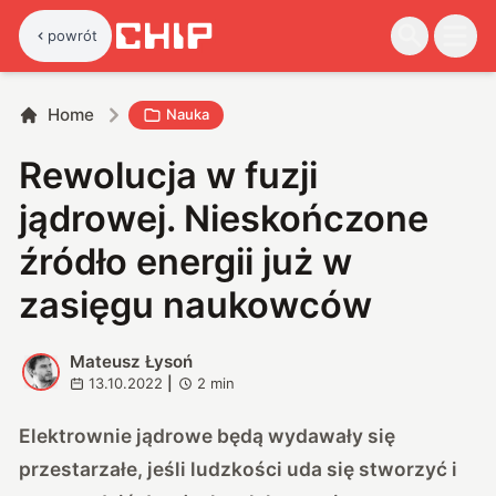
powrót
Home
Nauka
Rewolucja w fuzji
jądrowej. Nieskończone
źródło energii już w
zasięgu naukowców
Mateusz Łysoń
M
13.10.2022
|
2
min
Elektrownie jądrowe będą wydawały się
przestarzałe, jeśli ludzkości uda się stworzyć i