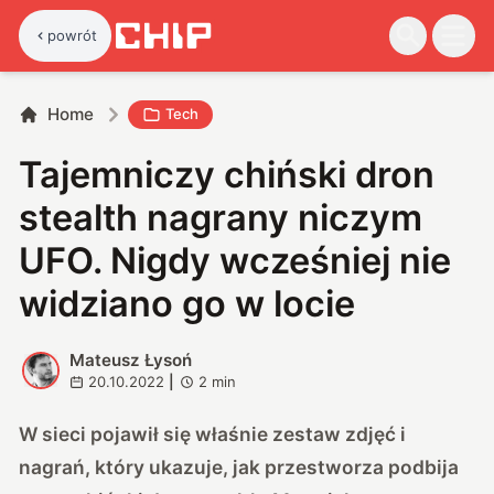
powrót
Home
Tech
Tajemniczy chiński dron
stealth nagrany niczym
UFO. Nigdy wcześniej nie
widziano go w locie
Mateusz Łysoń
M
20.10.2022
|
2
min
W sieci pojawił się właśnie zestaw zdjęć i
nagrań, który ukazuje, jak przestworza podbija