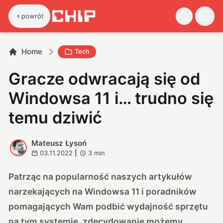
powrót
Home
Tech
Gracze odwracają się od
Windowsa 11 i… trudno się
temu dziwić
Mateusz Łysoń
M
03.11.2022
|
3
min
Patrząc na popularność naszych artykułów
narzekających na Windowsa 11 i poradników
pomagających Wam podbić wydajność sprzętu
na tym systemie, zdecydowanie możemy