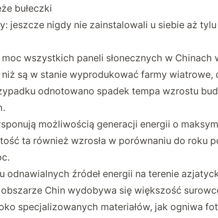
eże bułeczki
: jeszcze nigdy nie zainstalowali u siebie aż tylu
moc wszystkich paneli słonecznych w Chinach 
ej niż są w stanie wyprodukować farmy wiatrowe, 
rzypadku odnotowano spadek tempa wzrostu bu
h.
sponują możliwością generacji energii o maksy
ość ta również wzrosła w porównaniu do roku p
oc.
odnawialnych źródeł energii na terenie azjatyck
a obszarze Chin wydobywa się większość surow
oko specjalizowanych materiałów, jak ogniwa fo