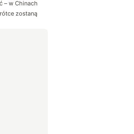
eć – w Chinach
rótce zostaną