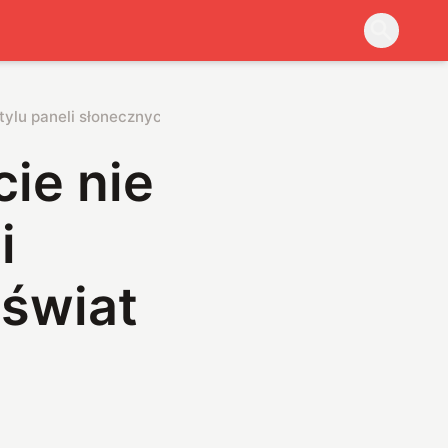
ylu paneli słonecznych. Chiny biją świat na głowę
ie nie
i
 świat