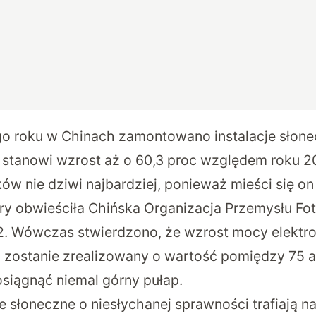
o roku w Chinach zamontowano instalacje słone
 stanowi wzrost aż o 60,3 proc względem roku 2
w nie dziwi najbardziej, ponieważ mieści się on
y obwieściła Chińska Organizacja Przemysłu Fo
2. Wówczas stwierdzono, że wzrost mocy elektr
 zostanie zrealizowany o wartość pomiędzy 75 
osiągnąć niemal górny pułap.
e słoneczne o niesłychanej sprawności trafiają n