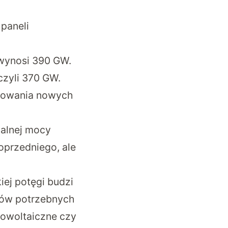
 paneli
wynosi 390 GW.
czyli 370 GW.
dowania nowych
malnej mocy
oprzedniego, ale
iej potęgi budzi
ców potrzebnych
towoltaiczne czy