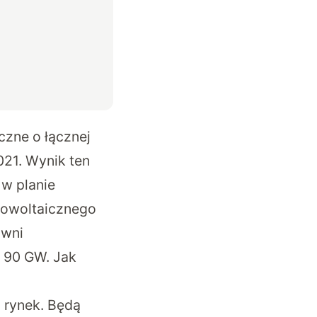
czne o łącznej
021. Wynik ten
 w planie
towoltaicznego
owni
a 90 GW. Jak
a rynek. Będą