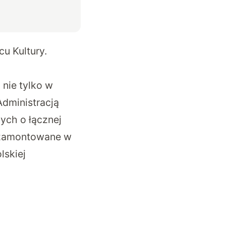
u Kultury.
 nie tylko w
Administracją
nych o łącznej
e zamontowane w
lskiej