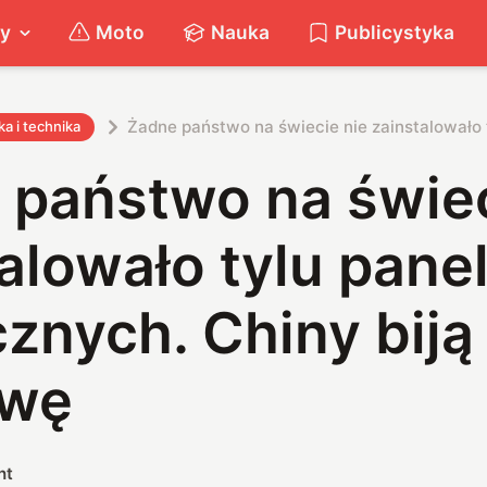
ty
Moto
Nauka
Publicystyka
Żadne państwo na świecie nie zainstalowało t
a i technika
 państwo na świec
alowało tylu panel
znych. Chiny biją
owę
nt