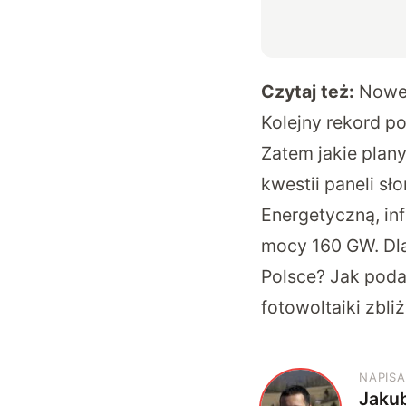
Czytaj też:
Nowe 
Kolejny rekord po
Zatem jakie plan
kwestii paneli s
Energetyczną, inf
mocy 160 GW. Dl
Polsce? Jak pod
fotowoltaiki zbli
NAPISA
Jaku