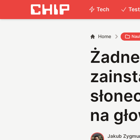
Tech
Tes
Home
Nauk
Żadne
zainst
słonec
na gł
Jakub Zygmu
J