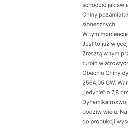
schodzić jak świ
Chiny pozamiatały
słonecznych
W tym momencie 
Jest to już więc
Zresztą w tym p
turbin wiatrowyc
Obecnie Chiny dy
2564,05 GW. Wart
„jedynie” o 7,8 pr
Dynamika rozwoju 
podziw wielu. N
do produkcji wys