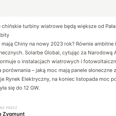
chińskie turbiny wiatrowe będą większe od Pałac
bity
y mają Chiny na nowy 2023 rok? Równie ambitne i
łonecznych. Solarbe Global, cytując za Narodową 
ormuje o instalacjach wiatrowych i fotowoltaicz
a porównania – jaką moc mają panele słoneczn
aje
Rynek Elektryczny
, na koniec listopada moc po
żyła się do 12 GW.
NE PRZEZ
b Zygmunt