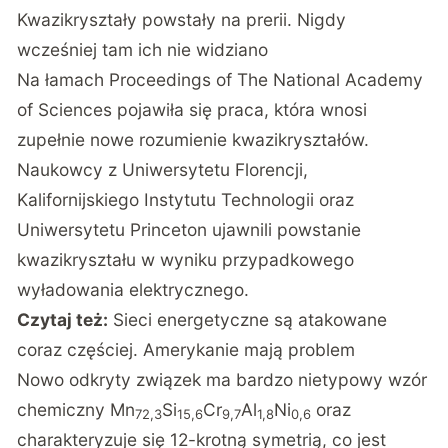
Kwazikryształy powstały na prerii. Nigdy
wcześniej tam ich nie widziano
Na łamach
Proceedings of The National Academy
of Sciences
pojawiła się praca, która wnosi
zupełnie nowe rozumienie kwazikryształów.
Naukowcy z Uniwersytetu Florencji,
Kalifornijskiego Instytutu Technologii oraz
Uniwersytetu Princeton ujawnili powstanie
kwazikryształu w wyniku przypadkowego
wyładowania elektrycznego.
Czytaj też:
Sieci energetyczne są atakowane
coraz częściej. Amerykanie mają problem
Nowo odkryty związek ma bardzo nietypowy wzór
chemiczny Mn
Si
Cr
Al
Ni
oraz
72,3
15,6
9,7
1,8
0,6
charakteryzuje się 12-krotną symetrią, co jest