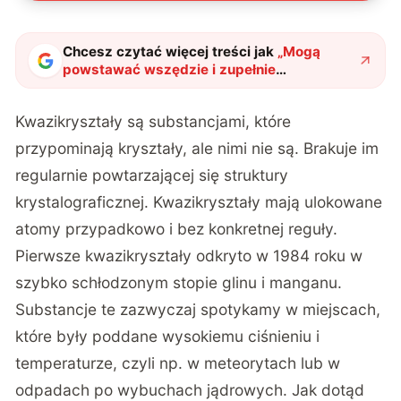
Chcesz czytać więcej treści jak
„
Mogą
powstawać wszędzie i zupełnie
przypadkowo. Kwazikryształy odkryte obok
linii energetycznej
"
?
Kwazikryształy są substancjami, które
przypominają kryształy, ale nimi nie są. Brakuje im
regularnie powtarzającej się struktury
krystalograficznej. Kwazikryształy mają ulokowane
atomy przypadkowo i bez konkretnej reguły.
Pierwsze kwazikryształy odkryto w 1984 roku w
szybko schłodzonym stopie glinu i manganu.
Substancje te zazwyczaj spotykamy w miejscach,
które były poddane wysokiemu ciśnieniu i
temperaturze, czyli np. w meteorytach lub w
odpadach po wybuchach jądrowych. Jak dotąd