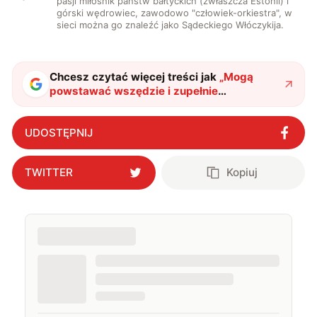
pasji miłośnik państw bałtyckich (zwłaszcza Estonii) i
górski wędrowiec, zawodowo "człowiek-orkiestra", w
sieci można go znaleźć jako Sądeckiego Włóczykija.
Chcesz czytać więcej treści jak
„
Mogą
powstawać wszędzie i zupełnie
przypadkowo. Kwazikryształy odkryte obok
linii energetycznej
"
?
UDOSTĘPNIJ
TWITTER
Kopiuj