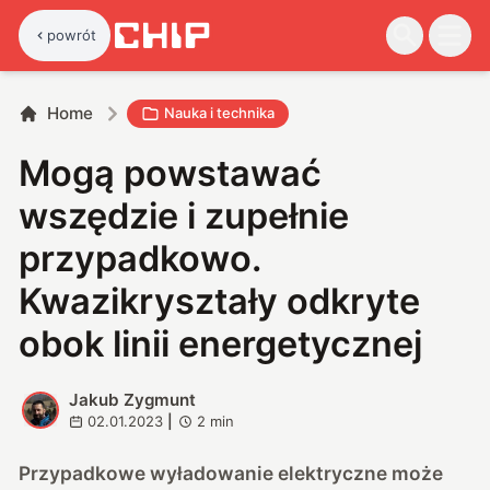
powrót
Home
Nauka i technika
Mogą powstawać
wszędzie i zupełnie
przypadkowo.
Kwazikryształy odkryte
obok linii energetycznej
Jakub Zygmunt
J
02.01.2023
|
2
min
Przypadkowe wyładowanie elektryczne może