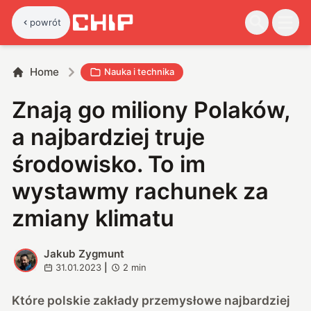
powrót
Home
Nauka i technika
Znają go miliony Polaków,
a najbardziej truje
środowisko. To im
wystawmy rachunek za
zmiany klimatu
Jakub Zygmunt
J
31.01.2023
|
2
min
Które polskie zakłady przemysłowe najbardziej