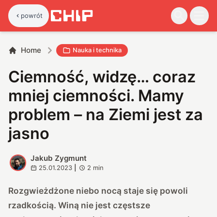
powrót
Home
Nauka i technika
Ciemność, widzę… coraz
mniej ciemności. Mamy
problem – na Ziemi jest za
jasno
Jakub Zygmunt
J
25.01.2023
|
2
min
Rozgwieżdżone niebo nocą staje się powoli
rzadkością. Winą nie jest częstsze