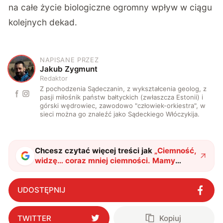
na całe życie biologiczne ogromny wpływ w ciągu
kolejnych dekad.
NAPISANE PRZEZ
J
Jakub Zygmunt
Redaktor
Z pochodzenia Sądeczanin, z wykształcenia geolog, z
pasji miłośnik państw bałtyckich (zwłaszcza Estonii) i
górski wędrowiec, zawodowo "człowiek-orkiestra", w
sieci można go znaleźć jako Sądeckiego Włóczykija.
Chcesz czytać więcej treści jak
„
Ciemność,
widzę… coraz mniej ciemności. Mamy
problem – na Ziemi jest za jasno
"
?
UDOSTĘPNIJ
TWITTER
Kopiuj