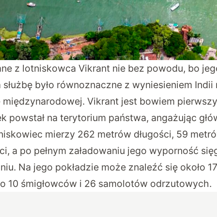
mne z lotniskowca Vikrant nie bez powodu, bo je
służbę było równoznaczne z wyniesieniem Indii
e międzynarodowej. Vikrant jest bowiem pierwsz
ek powstał na terytorium państwa, angażując głó
tniskowiec mierzy 262 metrów długości, 59 metr
i, a po pełnym załadowaniu jego wyporność się
iu. Na jego pokładzie może znaleźć się około 17
do 10 śmigłowców i 26 samolotów odrzutowych.