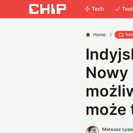
Tech
Tes
Home
Tec
Indyjs
Nowy 
możliw
może 
Mateusz Łyso
M