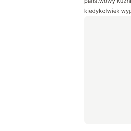
państwowy Kuznie
kiedykolwiek wyp