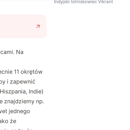
Indyjski lotniskowiec Vikrant
wcami. Na
cnie 11 okrętów
py i zapewnić
Hiszpania, Indie)
e znajdziemy np.
awet jednego
ako że