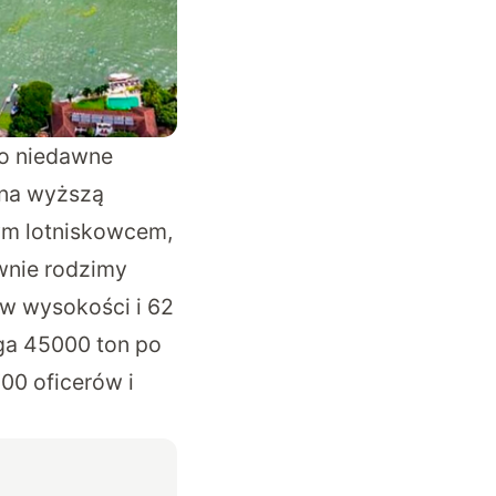
go niedawne
 na wyższą
ym lotniskowcem,
wnie rodzimy
ów wysokości i 62
ga 45000 ton po
00 oficerów i