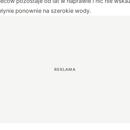
cow pozostaje od lat w naprawie i nic nie wskazu
łynie ponownie na szerokie wody.