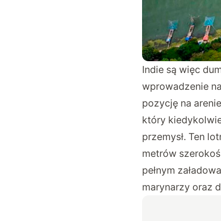
Indie są więc du
wprowadzenie na 
pozycję na areni
który kiedykolwi
przemysł. Ten lo
metrów szerokośc
pełnym załadowan
marynarzy oraz 