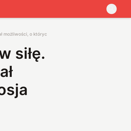
kał możliwości, o których Rosja może tylko pomarzyć
w siłę.
ał
osja