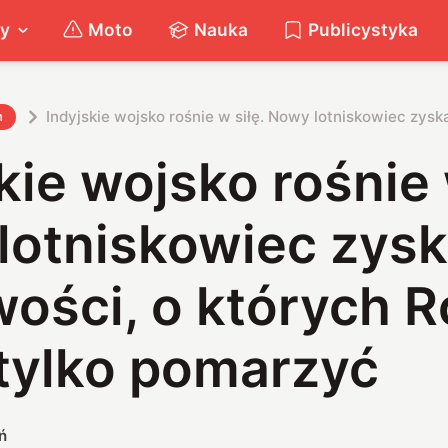
ty
Moto
Nauka
Publicystyka
Indyjskie wojsko rośnie w siłę. Nowy lotniskowiec zys
h
kie wojsko rośnie 
lotniskowiec zysk
ości, o których R
tylko pomarzyć
ń