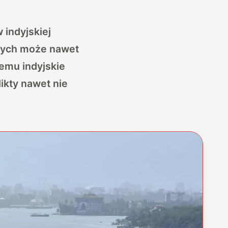
 indyjskiej
órych może nawet
iemu indyjskie
ikty nawet nie