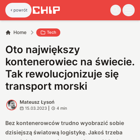
powrót
Home
Tech
Oto największy
kontenerowiec na świecie.
Tak rewolucjonizuje się
transport morski
Mateusz Łysoń
M
15.03.2023
|
4
min
Bez kontenerowców trudno wyobrazić sobie
dzisiejszą światową logistykę. Jakoś trzeba