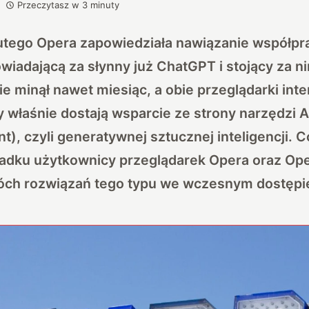
Przeczytasz w
3
minuty
lutego Opera zapowiedziała nawiązanie współpr
wiadającą za słynny już ChatGPT i stojący za 
e minął nawet miesiąc, a obie przeglądarki int
y właśnie dostają wsparcie ze strony narzędzi A
t), czyli generatywnej sztucznej inteligencji. 
dku użytkownicy przeglądarek Opera oraz Op
óch rozwiązań tego typu we wczesnym dostępi