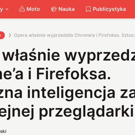
ty
Moto
Nauka
Publicystyka
Opera właśnie wyprzedziła Chrome’a i Firefoksa. Sztucz
h
 właśnie wyprzedz
’a i Firefoksa.
na inteligencja z
ejnej przeglądarki
ski