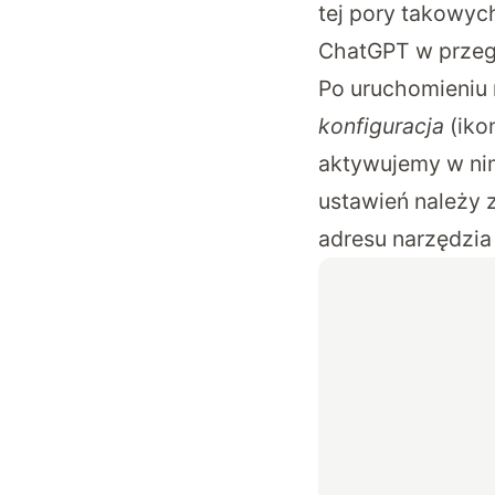
tej pory takowych
ChatGPT w przegl
Po uruchomieniu
konfiguracja
(iko
aktywujemy w n
ustawień należy
adresu narzędzia