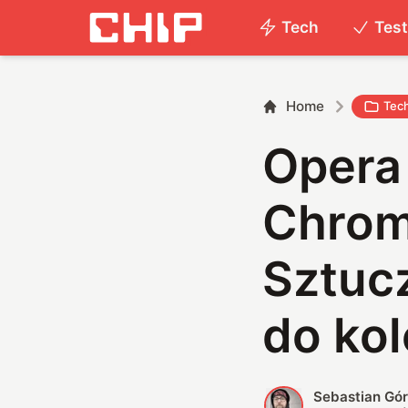
Tech
Tes
Home
Tec
Opera
Chrome
Sztucz
do kol
Sebastian Gór
S