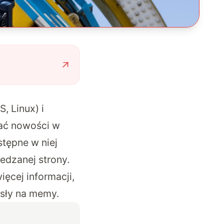
, Linux) i
ać nowości w
stępne w niej
edzanej strony.
ęcej informacji,
ysły na memy.