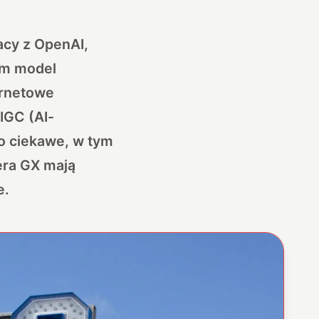
acy z OpenAI,
nim model
ernetowe
IGC (AI-
Co ciekawe, w tym
era GX mają
e.