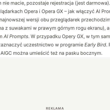
 nie macie, pozostaje rejestracja (jest darmowa)
ądarkach Opera i Opera GX – jak włączyć AI Pr
 najnowszej wersji obu przeglądarek przechodz
na z suwakami w prawym górnym rogu ekranu), a
im
AI Prompts
. W przypadku Opery GX, w tym s
 zaznaczyć uczestnictwo w programie
Early Bird
.
 AIGC można umieścić też na pasku bocznym.