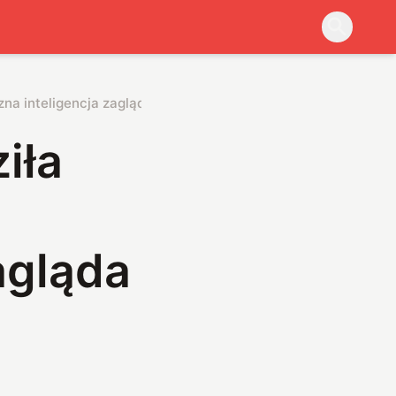
na inteligencja zagląda do kolejnej przeglądarki
iła
agląda