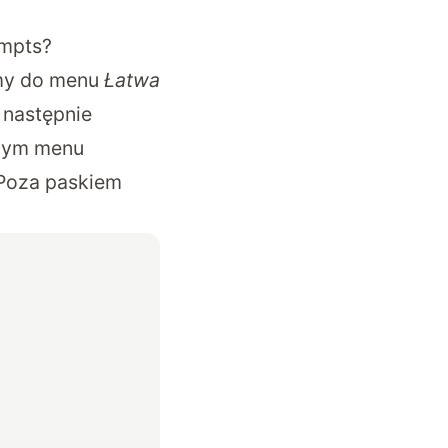
.
ompts?
imy do menu
Łatwa
 następnie
amym menu
 Poza paskiem