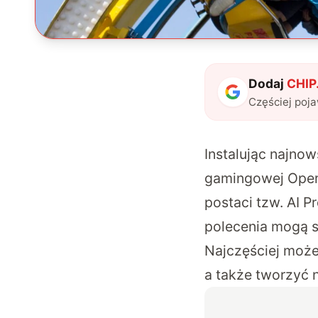
Dodaj
CHIP.
Częściej poj
Instalując
najnow
gamingowej Ope
postaci tzw. AI 
polecenia mogą s
Najczęściej możem
a także tworzyć 