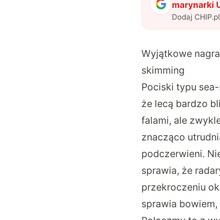
marynarki 
Dodaj CHIP.p
Wyjątkowe nagran
skimming
Pociski typu sea
że lecą bardzo bl
falami, ale zwykl
znacząco utrudnia
podczerwieni. Ni
sprawia, że rada
przekroczeniu okr
sprawia bowiem, ż