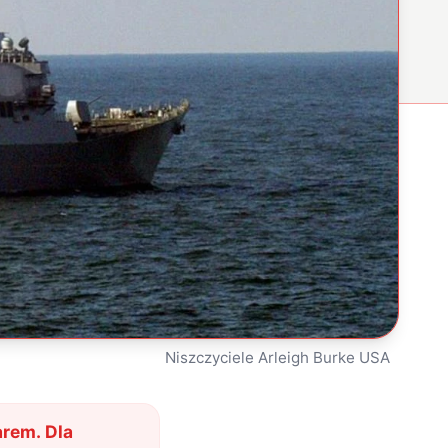
Niszczyciele Arleigh Burke USA
arem. Dla