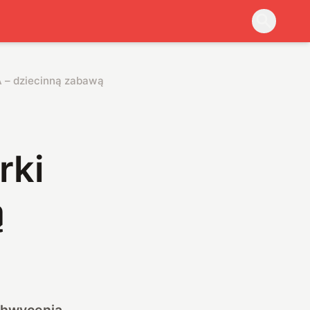
A – dziecinną zabawą
rki
ą
chwycenia