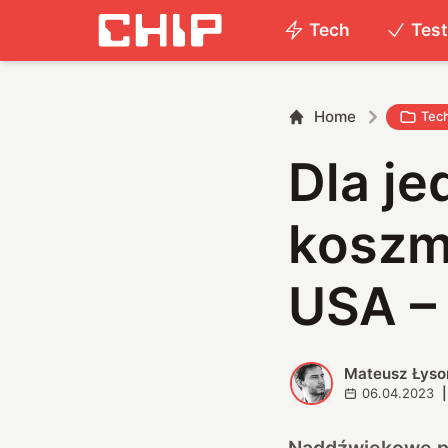
Tech
Tes
Home
Tec
Dla je
koszm
USA –
Mateusz Łyso
M
06.04.2023
|
Naddźwiękowe po