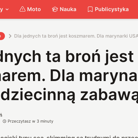
ty
Moto
Nauka
Publicystyka
Dla jednych ta broń jest koszmarem. Dla marynarki US
h
dnych ta broń jest
arem. Dla maryna
 dziecinną zabaw
ń
Przeczytasz w
3
minuty
ciski typu sea-skimming są trudnymi do prze