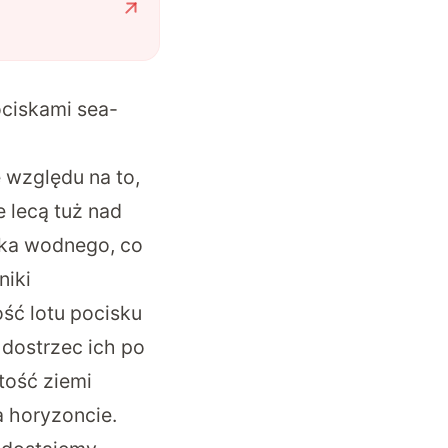
ociskami sea-
 względu na to,
e lecą tuż nad
nika wodnego, co
niki
ść lotu pocisku
 dostrzec ich po
stość ziemi
a horyzoncie.