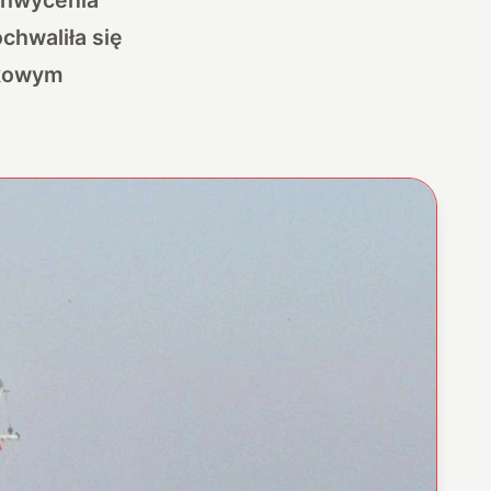
hwaliła się
tkowym