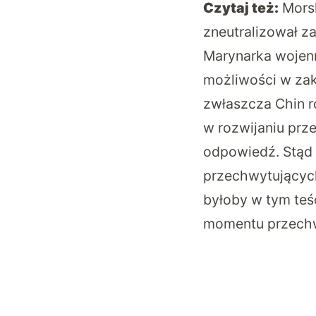
Czytaj też:
Mors
zneutralizował z
Marynarka wojen
możliwości w zak
zwłaszcza Chin r
w rozwijaniu prz
odpowiedź. Stąd
przechwytujących
byłoby w tym teś
momentu przech