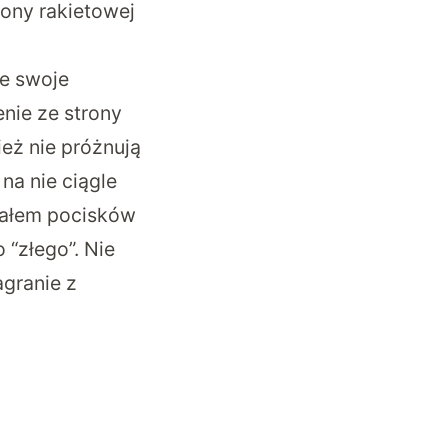
ony rakietowej
e swoje
nie ze strony
eż nie próżnują
na nie ciągle
iałem pocisków
“złego”. Nie
agranie
z