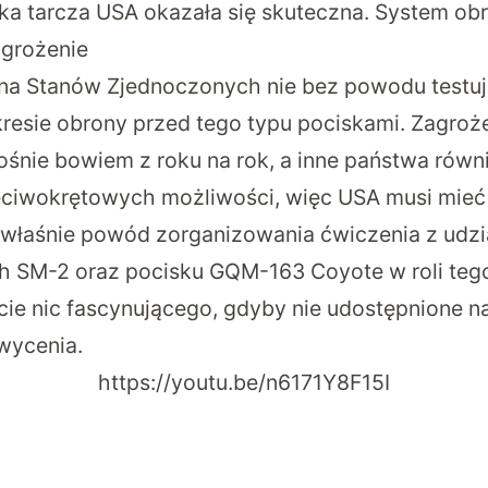
ka tarcza USA okazała się skuteczna. System obr
agrożenie
na Stanów Zjednoczonych nie bez powodu testuj
resie obrony przed tego typu pociskami. Zagroże
ośnie bowiem z roku na rok, a inne państwa równi
eciwokrętowych możliwości, więc USA musi mieć 
 właśnie powód zorganizowania ćwiczenia z udz
 SM-2 oraz pocisku GQM-163 Coyote w roli tego 
cie nic fascynującego, gdyby nie udostępnione
n
wycenia.
https://youtu.be/n6171Y8F15I