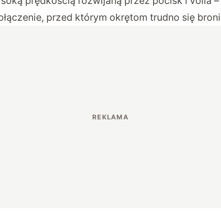
soką prędkością rozwijaną przez pocisk i voila 
ołączenie, przed którym okrętom trudno się bron