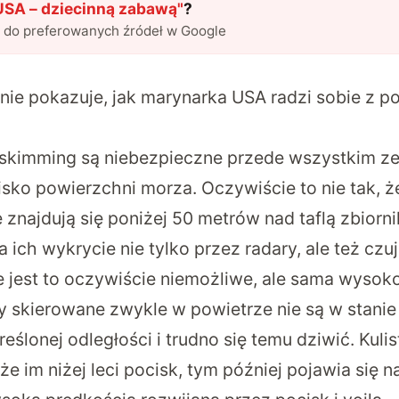
USA – dziecinną zabawą
"
?
l do preferowanych źródeł w Google
ie pokazuje, jak marynarka USA radzi sobie z p
-skimming są niebezpieczne przede wszystkim ze
isko powierzchni morza. Oczywiście to nie tak, ż
e znajdują się poniżej 50 metrów nad taflą zbior
 ich wykrycie nie tylko przez radary, ale też czuj
e jest to oczywiście niemożliwe, ale sama wysoko
ry skierowane zwykle w powietrze nie są w stanie
eślonej odległości i trudno się temu dziwić. Kuli
e im niżej leci pocisk, tym później pojawia się n