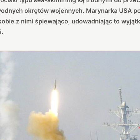
dnych okrętów wojennych. Marynarka USA poc
 sobie z nimi śpiewająco, udowadniając to wyją
i.