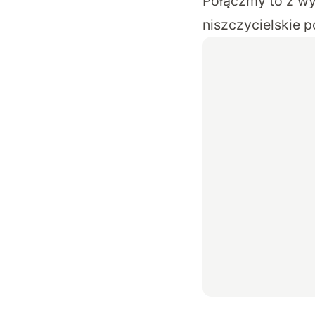
Połączmy to z wy
niszczycielskie p